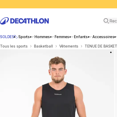
Recher
SOLDES🏷️
Sports
Hommes
Femmes
Enfants
Accessoires
Accueil
Tous les sports
Basketball
Vêtements
TENUE DE BASKE