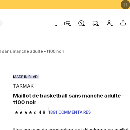
Magasins
Contactez-nous
FAQ
Mon comp
My 
l sans manche adulte - t100 noir
MADE IN BLADI
TARMAK
Maillot de basketball sans manche adulte -
t100 noir
4.8
1891 COMMENTAIRES
4.8 out of 5 stars from 1891 reviews
Nos équipes de conception ont développé ce maillot