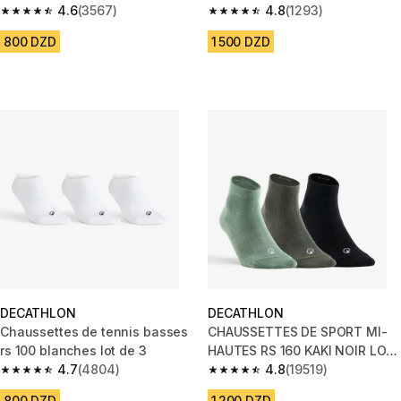
4.6
(3567)
4.8
(1293)
4.6 out of 5 stars from 3567 reviews
4.8 out of 5 stars from 1293 re
800 DZD
1 500 DZD
DECATHLON
DECATHLON
Chaussettes de tennis basses
CHAUSSETTES DE SPORT MI-
rs 100 blanches lot de 3
HAUTES RS 160 KAKI NOIR LOT
4.7
(4804)
DE 3.
4.8
(19519)
4.7 out of 5 stars from 4804 reviews
4.8 out of 5 stars from 19519 r
800 DZD
1 200 DZD