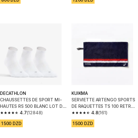
DECATHLON
KUIKMA
CHAUSSETTES DE SPORT MI-
SERVIETTE ARTENGO SPORTS
HAUTES RS 500 BLANC LOT DE
DE RAQUETTES TS 100 RETRO
3
4.7
(12848)
MARINE
4.8
(161)
4.7 out of 5 stars from 12848 reviews
4.8 out of 5 stars from 161 revi
1 500 DZD
1 500 DZD