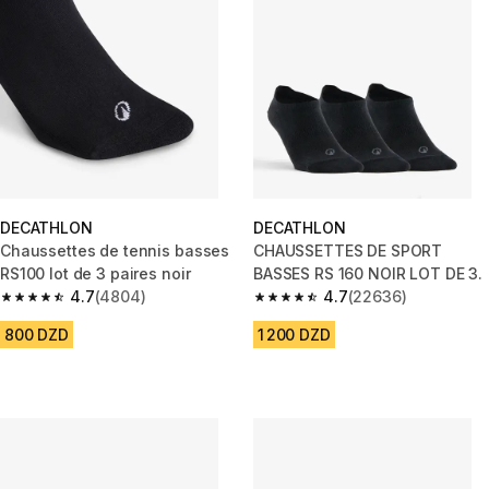
DECATHLON
DECATHLON
Chaussettes de tennis basses
CHAUSSETTES DE SPORT
RS100 lot de 3 paires noir
BASSES RS 160 NOIR LOT DE 3.
4.7
(4804)
4.7
(22636)
4.7 out of 5 stars from 4804 reviews
4.7 out of 5 stars from 22636 
800 DZD
1 200 DZD