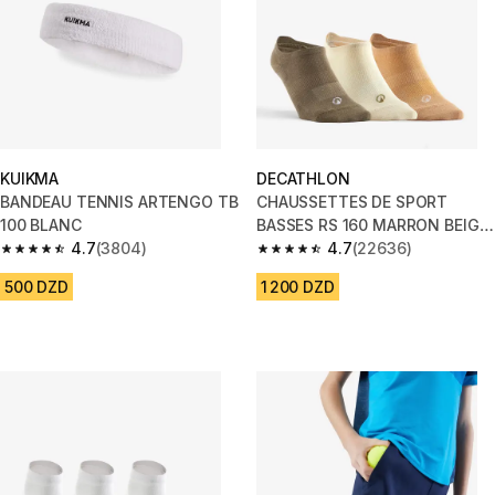
KUIKMA
DECATHLON
BANDEAU TENNIS ARTENGO TB
CHAUSSETTES DE SPORT
100 BLANC
BASSES RS 160 MARRON BEIGE
4.7
(3804)
LOT DE 3.
4.7
(22636)
4.7 out of 5 stars from 3804 reviews
4.7 out of 5 stars from 22636 
500 DZD
1 200 DZD