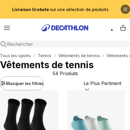
Livraison Gratuite
sur une sélection de produits
Menu
My 
Recherche ouverte
Accueil
Tous les sports
Tennis
Vêtements de tennis
Vêtements 
Vêtements de tennis
54 Produits
Masquer les filtres
Trier par :
(optional)