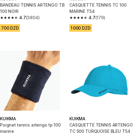
BANDEAU TENNIS ARTENGO TB
CASQUETTE TENNIS TC 100
100 NOIR
MARINE T54
4.7
(3804)
4.7
(179)
4.7 out of 5 stars from 3804 reviews
4.7 out of 5 stars from 179 rev
700 DZD
1 000 DZD
KUIKMA
KUIKMA
Poignet tennis artengo tp 100
CASQUETTE TENNIS ARTENGO
marine
TC 500 TURQUOISE BLEU T54