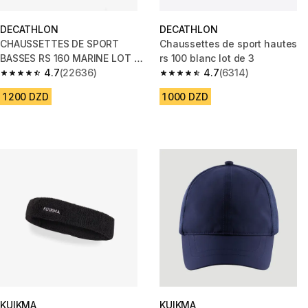
DECATHLON
DECATHLON
CHAUSSETTES DE SPORT
Chaussettes de sport hautes
BASSES RS 160 MARINE LOT DE
rs 100 blanc lot de 3
3.
4.7
(22636)
4.7
(6314)
4.7 out of 5 stars from 22636 reviews
4.7 out of 5 stars from 6314 re
1 200 DZD
1 000 DZD
KUIKMA
KUIKMA