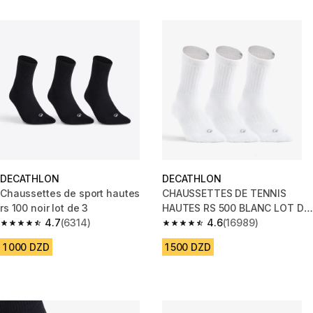
DECATHLON
DECATHLON
Chaussettes de sport hautes
CHAUSSETTES DE TENNIS
rs 100 noir lot de 3
HAUTES RS 500 BLANC LOT DE
4.7
(6314)
3
4.6
(16989)
4.7 out of 5 stars from 6314 reviews
4.6 out of 5 stars from 16989 r
1 000 DZD
1 500 DZD