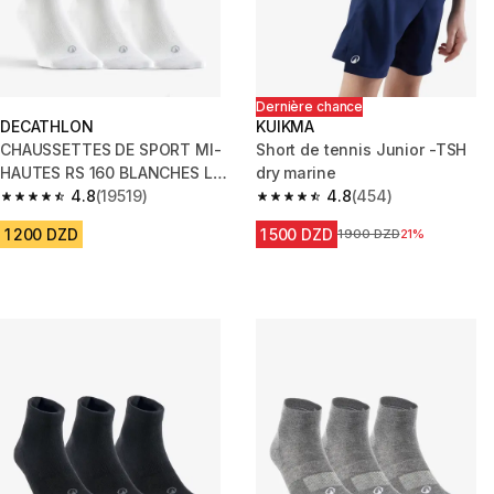
Dernière chance
DECATHLON
KUIKMA
CHAUSSETTES DE SPORT MI-
Short de tennis Junior -TSH
HAUTES RS 160 BLANCHES LOT
dry marine
DE 3.
4.8
(19519)
4.8
(454)
4.8 out of 5 stars from 19519 reviews
4.8 out of 5 stars from 454 rev
1 200 DZD
1 500 DZD
Prix avant la réduction
1 900 DZD
21%