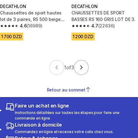
DECATHLON
DECATHLON
Chaussettes de sport hautes
CHAUSSETTES DE SPORT
lot de 3 paires, RS 500 beige
BASSES RS 160 GRIS LOT DE 3.
bleu
4.6
(16989)
4.7
(22636)
4.6 out of 5 stars from 16989 reviews
4.7 out of 5 stars from 22636 
1 700 DZD
1 200 DZD
1
of
3
Retour au sommet
Faire un achat en ligne
Instructions détaillées sur toutes les étapes pour faire une
commande en ligne
Livraison à domicile
Commandez en ligne et recevez votre colis chez vous.