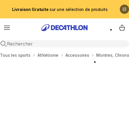
Livraison Gratuite
sur une sélection de produits
Menu
My 
Recherche ouverte
Accueil
Tous les sports
Athlétisme
Accessoires
Montres, Chron