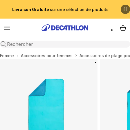
Livraison Gratuite
sur une sélection de produits
Menu
My 
Recherche ouverte
Accueil
Femme
Accessoires pour femmes
Accessoires de plage p