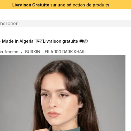
Livraison Gratuite
sur une sélection de produits
che ouverte
Made in Algeria 🇩🇿
Livraison gratuite 🚚📦
ain femme
BURKINI LEILA 100 DARK KHAKI