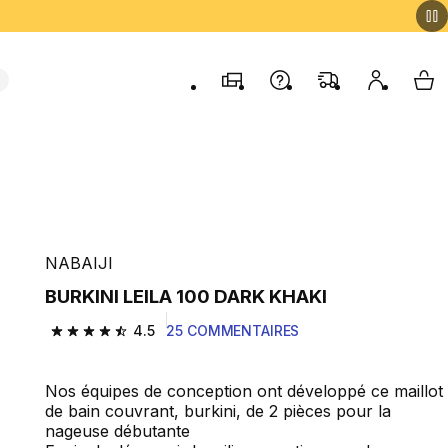
Magasins
Contactez-nous
FAQ
Mon comp
My 
NABAIJI
BURKINI LEILA 100 DARK KHAKI
4.5
25 COMMENTAIRES
4.5 out of 5 stars from 25 reviews
Nos équipes de conception ont développé ce maillot
de bain couvrant, burkini, de 2 pièces pour la
nageuse débutante