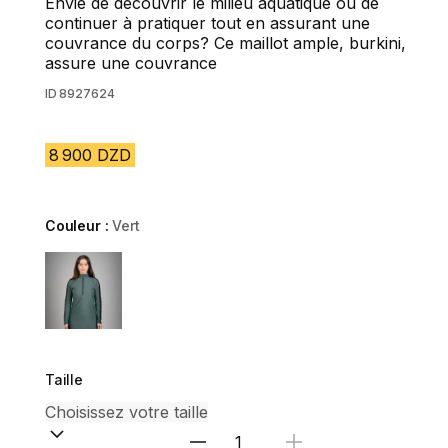
Envie de découvrir le milieu aquatique ou de
continuer à pratiquer tout en assurant une
couvrance du corps? Ce maillot ample, burkini,
assure une couvrance
ID
8927624
8 900 DZD
Couleur :
Vert
Choose a variant
Taille