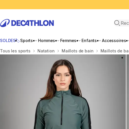
Recher
SOLDES🏷️
Sports
Hommes
Femmes
Enfants
Accessoires
Accueil
Tous les sports
Natation
Maillots de bain
Maillots de b