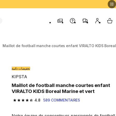
Magasins
Contactez-nous
FAQ
Mon comp
My 
Maillot de football manche courtes enfant VIRALTO KIDS Boreal
تخفيضات دائمة
KIPSTA
Maillot de football manche courtes enfant
VIRALTO KIDS Boreal Marine et vert
4.8
589 COMMENTAIRES
4.8 out of 5 stars from 589 reviews
Notre équipe de concepteurs passionnés de football