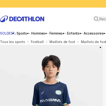
Recher
SOLDES🏷️
Sports
Hommes
Femmes
Enfants
Accessoires
Accueil
Tous les sports
Football
Maillots de foot
Maillots de foo