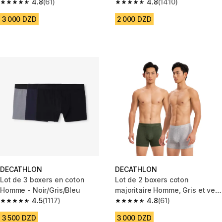
Kaki
4.8
(61)
4.8
(1410)
4.8 out of 5 stars from 61 reviews
4.8 out of 5 stars from 1410 re
3 000 DZD
2 000 DZD
DECATHLON
DECATHLON
Lot de 3 boxers en coton
Lot de 2 boxers coton
Homme - Noir/Gris/Bleu
majoritaire Homme, Gris et vert
4.5
(1117)
Kaki
4.8
(61)
4.5 out of 5 stars from 1117 reviews
4.8 out of 5 stars from 61 revie
3 500 DZD
3 000 DZD