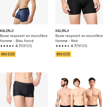
KALENJI
KALENJI
Boxer respirant en microfibre
Boxer respirant en microfibre
Homme - Bleu foncé
Homme - Noir
4.7
(18125)
4.7
(18125)
4.7 out of 5 stars from 18125 reviews
4.7 out of 5 stars from 18125 r
950 DZD
950 DZD