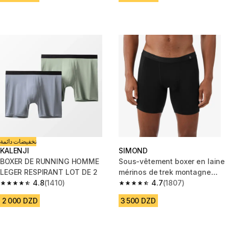
تخفيضات دائمة
KALENJI
SIMOND
BOXER DE RUNNING HOMME
Sous-vêtement boxer en laine
LEGER RESPIRANT LOT DE 2
mérinos de trek montagne
4.8
(1410)
mt500 - homme
4.7
(1807)
4.8 out of 5 stars from 1410 reviews
4.7 out of 5 stars from 1807 re
2 000 DZD
3 500 DZD