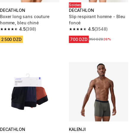
Soldes
DECATHLON
DECATHLON
Boxer long sans couture
Slip respirant homme - Bleu
homme, bleu chiné
foncé
4.5
(398)
4.5
(3548)
4.5 out of 5 stars from 398 reviews
4.5 out of 5 stars from 3548 re
2 500 DZD
700 DZD
Prix avant la réduction
950 DZD
26%
DECATHLON
KALENJI