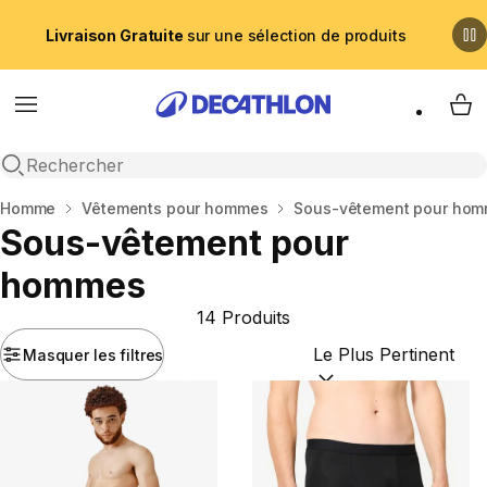
Livraison Gratuite
sur une sélection de produits
Menu
My 
Recherche ouverte
Accueil
Homme
Vêtements pour hommes
Sous-vêtement pour ho
Sous-vêtement pour
hommes
14 Produits
Masquer les filtres
Trier par :
(optional)