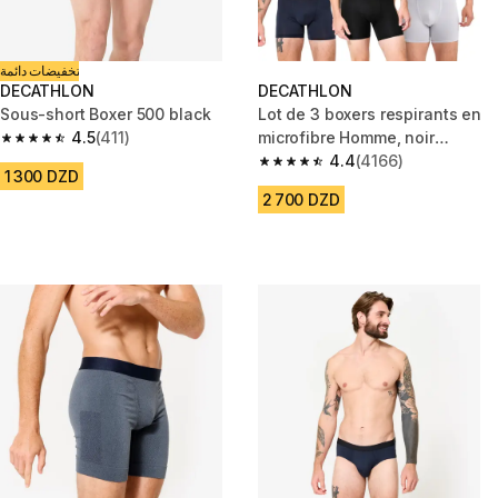
تخفيضات دائمة
DECATHLON
DECATHLON
Sous-short Boxer 500 black
Lot de 3 boxers respirants en
4.5
(411)
microfibre Homme, noir
4.5 out of 5 stars from 411 reviews
fumé/bleu noir/gris argent
4.4
(4166)
4.4 out of 5 stars from 4166 re
1 300 DZD
2 700 DZD