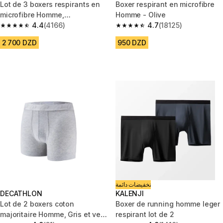
Lot de 3 boxers respirants en
Boxer respirant en microfibre
microfibre Homme,
Homme - Olive
noir/bleu/rouge
4.4
(4166)
4.7
(18125)
4.4 out of 5 stars from 4166 reviews
4.7 out of 5 stars from 18125 r
2 700 DZD
950 DZD
تخفيضات دائمة
DECATHLON
KALENJI
Lot de 2 boxers coton
Boxer de running homme leger
majoritaire Homme, Gris et vert
respirant lot de 2