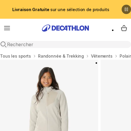
Livraison Gratuite
sur une sélection de produits
Menu
My 
Recherche ouverte
Accueil
Tous les sports
Randonnée & Trekking
Vêtements
Polai