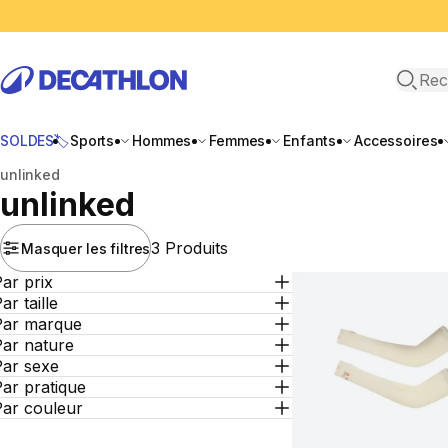
Recher
SOLDES🏷️
Sports
Hommes
Femmes
Enfants
Accessoires
Accueil
unlinked
unlinked
3 Produits
Masquer les filtres
ar prix
ar taille
Par marque
Par nature
Par sexe
ar pratique
Par couleur