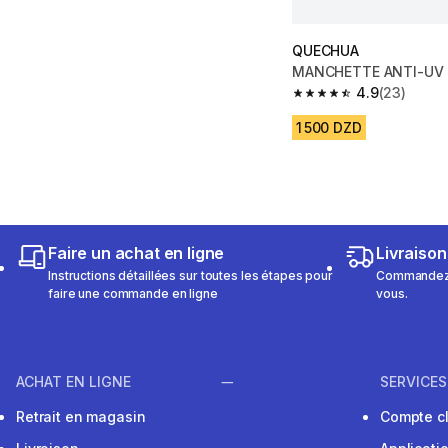
QUECHUA
MANCHETTE ANTI-UV J
4.9
(23)
4.9 out of 5 stars fro
1 500 DZD
Faire un achat en ligne
Livraison
Instructions détaillées sur toutes les étapes pour
Commandez e
faire une commande en ligne
vous.
ACHAT EN LIGNE
SERVICES
Retrait en magasin
Compte cl