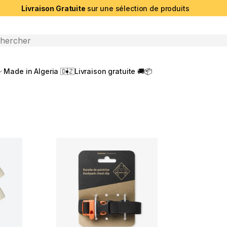
Livraison Gratuite
sur une sélection de produits
che ouverte
Made in Algeria 🇩🇿
Livraison gratuite 🚚📦