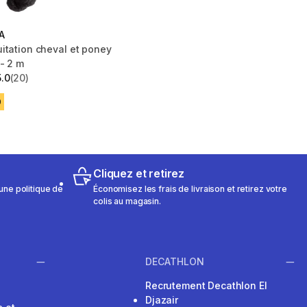
A
itation cheval et poney
- 2 m
5.0
(20)
 5 stars from 20 reviews
D
Cliquez et retirez
une politique de
Économisez les frais de livraison et retirez votre
colis au magasin.
DECATHLON
Recrutement Decathlon El
Djazair