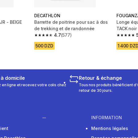
DECATHLON
FOUGANZ
R - BEIGE
Barrette de poitrine pour sac à dos
Longe équ
de trekking et de randonnée
TACK noir 
m 23 reviews
4.7
(577)
4.7 out of 5 stars from 577 reviews
5.0 out of
500 DZD
1 400 DZ
 à domicile
Retour & échange
n ligne et recevez votre colis chez
Tous nos produits bénéficient d'
retour de 30 jours.
INFORMATION
ient
Mentions légales