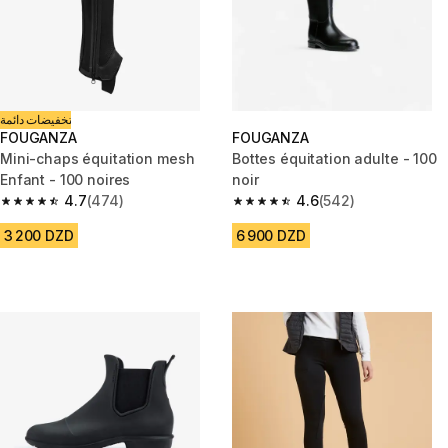
تخفيضات دائمة
FOUGANZA
FOUGANZA
Mini-chaps équitation mesh
Bottes équitation adulte - 100
Enfant - 100 noires
noir
4.7
(474)
4.6
(542)
4.7 out of 5 stars from 474 reviews
4.6 out of 5 stars from 542 rev
3 200 DZD
6 900 DZD