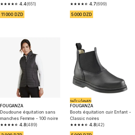
4.4
(651)
4.7
(699)
4.4 out of 5 stars from 651 reviews
4.7 out of 5 stars from 699 rev
11 000 DZD
5 000 DZD
تخفيضات دائمة
FOUGANZA
FOUGANZA
Doudoune équitation sans
Boots équitation cuir Enfant -
manches Femme - 100 noire
Classic noires
4.8
(489)
4.8
(42)
4.8 out of 5 stars from 489 reviews
4.8 out of 5 stars from 42 revi