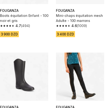
FOUGANZA
FOUGANZA
Boots équitation Enfant - 100
Mini-chaps équitation mesh
noir et gris
Adulte - 100 marrons
4.7
(494)
4.6
(1009)
4.7 out of 5 stars from 494 reviews
4.6 out of 5 stars from 1009 re
3 900 DZD
3 400 DZD
FOUGANZA
FOUGANZA