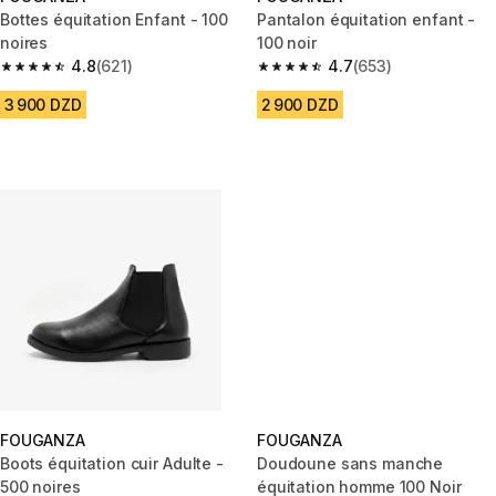
Bottes équitation Enfant - 100
Pantalon équitation enfant -
noires
100 noir
4.8
(621)
4.7
(653)
4.8 out of 5 stars from 621 reviews
4.7 out of 5 stars from 653 rev
3 900 DZD
2 900 DZD
FOUGANZA
FOUGANZA
Boots équitation cuir Adulte -
Doudoune sans manche
500 noires
équitation homme 100 Noir