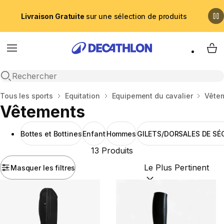
Livraison Gratuite
sur une sélection de produits
Menu
My 
Recherche ouverte
Accueil
Tous les sports
Equitation
Equipement du cavalier
Vête
Vêtements
Bottes et Bottines
Enfant
Hommes
GILETS/DORSALES DE SÉ
13 Produits
Masquer les filtres
Trier par :
(optional)