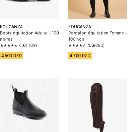
FOUGANZA
FOUGANZA
Boots équitation Adulte - 100
Pantalon équitation Femme -
noires
100 noir
4.6
(1139)
4.6
(890)
4.6 out of 5 stars from 1139 reviews
4.6 out of 5 stars from 890 rev
4 500 DZD
4 700 DZD