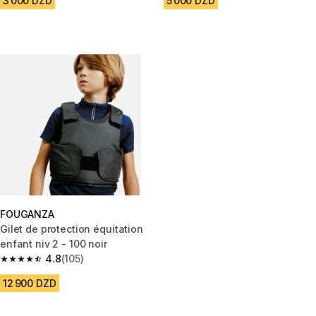
3 000 DZD
5 000 DZD
FOUGANZA
Gilet de protection équitation
enfant niv 2 - 100 noir
4.8
(105)
4.8 out of 5 stars from 105 reviews
12 900 DZD