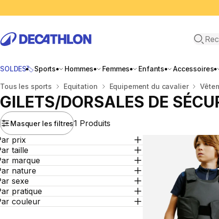
Recher
SOLDES🏷️
Sports
Hommes
Femmes
Enfants
Accessoires
Accueil
Tous les sports
Equitation
Equipement du cavalier
Vête
GILETS/DORSALES DE SÉCU
1 Produits
Masquer les filtres
ar prix
ar taille
Par marque
Par nature
Par sexe
ar pratique
Par couleur