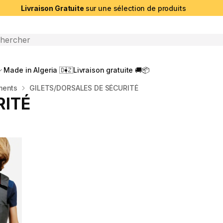
Livraison Gratuite
sur une sélection de produits
che ouverte
Made in Algeria 🇩🇿
Livraison gratuite 🚚📦
ments
GILETS/DORSALES DE SÉCURITÉ
RITÉ