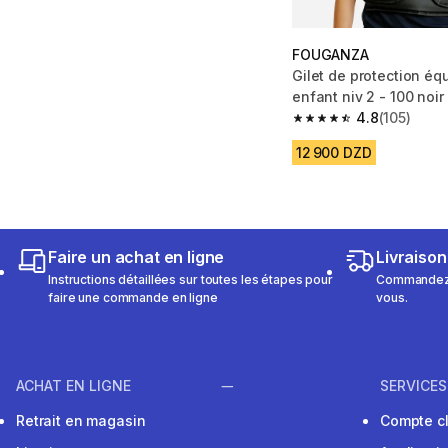
FOUGANZA
Gilet de protection équ
enfant niv 2 - 100 noir
4.8
(105)
4.8 out of 5 stars from
12 900 DZD
Faire un achat en ligne
Livraison
Instructions détaillées sur toutes les étapes pour
Commandez e
faire une commande en ligne
vous.
ACHAT EN LIGNE
SERVICES
Retrait en magasin
Compte cl