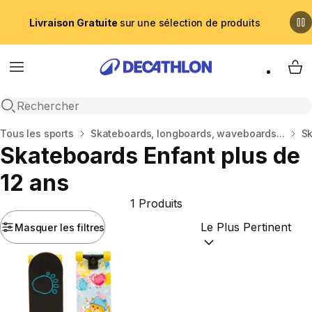
Livraison Gratuite
sur une sélection de produits
Menu
My 
Recherche ouverte
Accueil
Tous les sports
Skateboards, longboards, waveboards...
S
Skateboards Enfant plus de
12 ans
1 Produits
Masquer les filtres
Trier par :
(optional)