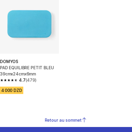
DOMYOS
PAD EQUILIBRE PETIT BLEU
39cmx24cmx6mm
4.7
(479)
4.7 out of 5 stars from 479 reviews
4 000 DZD
Retour au sommet