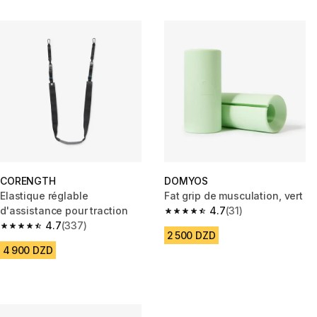
CORENGTH
DOMYOS
Elastique réglable
Fat grip de musculation, vert
d'assistance pour traction
4.7
(31)
4.7 out of 5 stars from 31 revie
4.7
(337)
4.7 out of 5 stars from 337 reviews
2 500 DZD
4 900 DZD