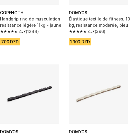
CORENGTH
DOMYOS
Handgrip ring de musculation
Élastique textile de fitness, 10
résistance légère 11kg - jaune
kg, résistance modérée, bleu
4.7
(1244)
4.7
(396)
4.7 out of 5 stars from 1244 reviews
4.7 out of 5 stars from 396 rev
700 DZD
1 900 DZD
DOMYOS
DOMYOS