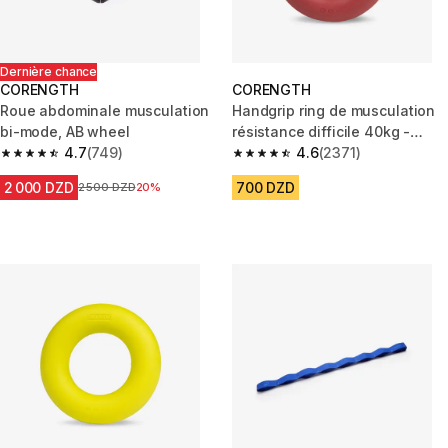
Dernière chance
CORENGTH
CORENGTH
Roue abdominale musculation
Handgrip ring de musculation
bi-mode, AB wheel
résistance difficile 40kg -
4.7
(749)
rouge
4.6
(2371)
4.7 out of 5 stars from 749 reviews
4.6 out of 5 stars from 2371 re
2 000 DZD
700 DZD
Prix avant la réduction
2 500 DZD
20%