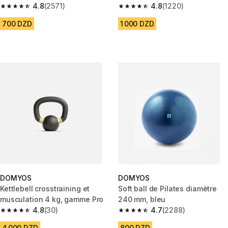
orange
4.8
(2571)
bleu marine
4.8
(1220)
4.8 out of 5 stars from 2571 reviews
4.8 out of 5 stars from 1220 re
700 DZD
1 000 DZD
DOMYOS
DOMYOS
Kettlebell crosstraining et
Soft ball de Pilates diamètre
musculation 4 kg, gamme Pro
240 mm, bleu
4.8
(30)
4.7
(2288)
4.8 out of 5 stars from 30 reviews
4.7 out of 5 stars from 2288 re
4 000 DZD
800 DZD