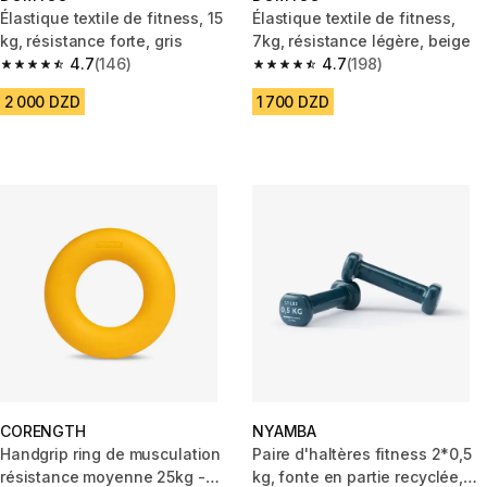
Élastique textile de fitness, 15
Élastique textile de fitness,
kg, résistance forte, gris
7kg, résistance légère, beige
4.7
(146)
4.7
(198)
4.7 out of 5 stars from 146 reviews
4.7 out of 5 stars from 198 rev
2 000 DZD
1 700 DZD
CORENGTH
NYAMBA
Handgrip ring de musculation
Paire d'haltères fitness 2*0,5
résistance moyenne 25kg -
kg, fonte en partie recyclée,