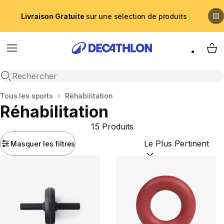
Livraison Gratuite
sur une sélection de produits
Menu
My 
Recherche ouverte
Accueil
Tous les sports
Réhabilitation
Réhabilitation
15 Produits
Masquer les filtres
Trier par :
(optional)