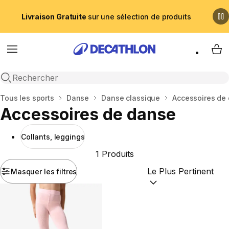
Livraison Gratuite
sur une sélection de produits
Menu
My 
Recherche ouverte
Accueil
Tous les sports
Danse
Danse classique
Accessoires de
Accessoires de danse
Collants, leggings
1 Produits
Masquer les filtres
Trier par :
(optional)