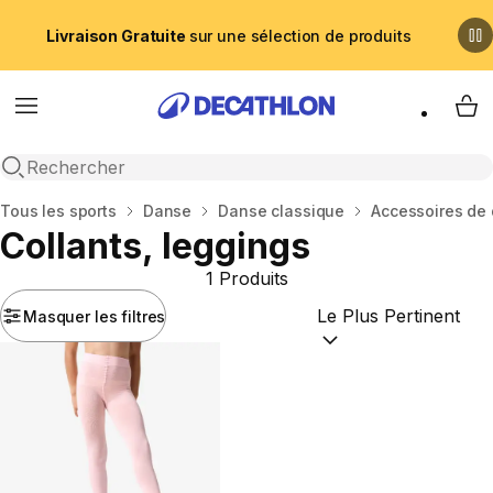
Livraison Gratuite
sur une sélection de produits
Menu
My 
Recherche ouverte
Accueil
Tous les sports
Danse
Danse classique
Accessoires de
Collants, leggings
1 Produits
Masquer les filtres
Trier par :
(optional)