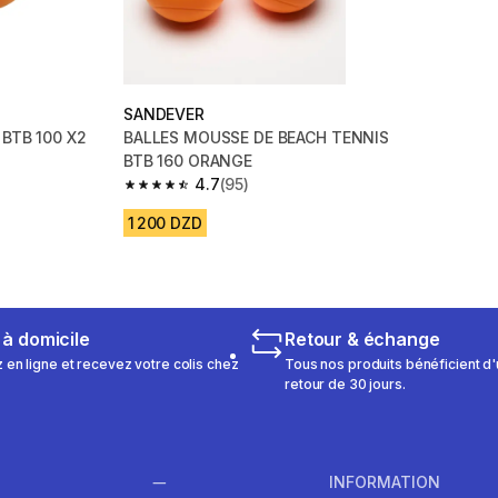
SANDEVER
 BTB 100 X2
BALLES MOUSSE DE BEACH TENNIS
BTB 160 ORANGE
4.7
(95)
m 217 reviews
4.7 out of 5 stars from 95 reviews
1 200 DZD
 à domicile
Retour & échange
n ligne et recevez votre colis chez
Tous nos produits bénéficient d'
retour de 30 jours.
INFORMATION