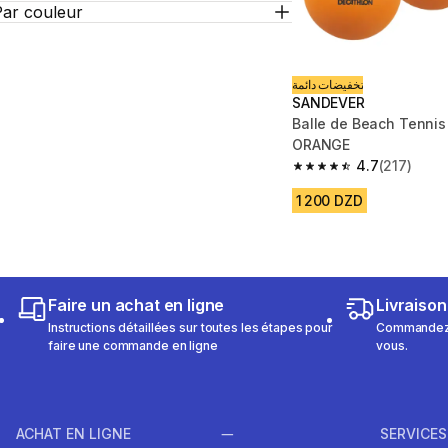
Par couleur
تخفيضات دائمة
SANDEVER
Balle de Beach Tennis
ORANGE
4.7
(217)
4.7 out of 5 stars fro
1 200 DZD
Faire un achat en ligne
Livraison
Instructions détaillées sur toutes les étapes pour
Commandez e
faire une commande en ligne
vous.
ACHAT EN LIGNE
SERVICES