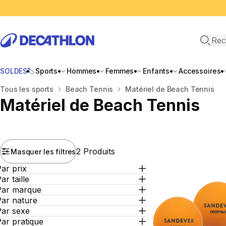
Recher
SOLDES🏷️
Sports
Hommes
Femmes
Enfants
Accessoires
Accueil
Tous les sports
Beach Tennis
Matériel de Beach Tennis
Matériel de Beach Tennis
2 Produits
Masquer les filtres
ar prix
ar taille
Par marque
Par nature
Par sexe
ar pratique