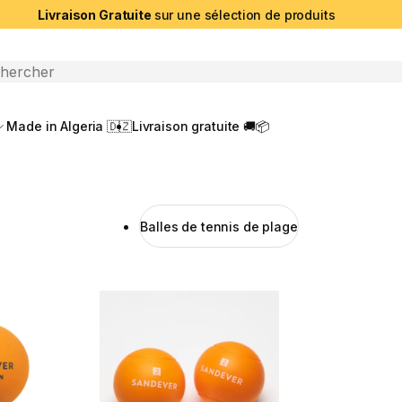
Livraison Gratuite
sur une sélection de produits
che ouverte
Made in Algeria 🇩🇿
Livraison gratuite 🚚📦
Balles de tennis de plage