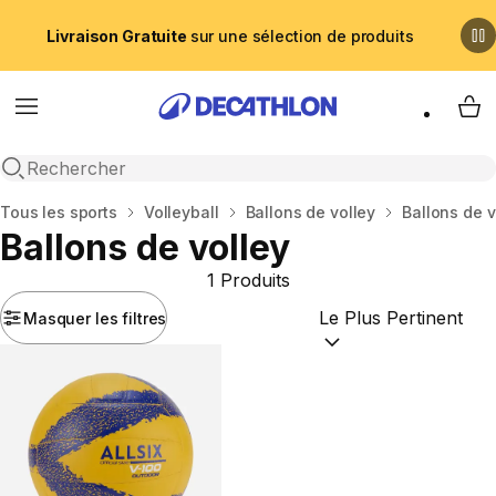
Livraison Gratuite
sur une sélection de produits
Menu
My 
Recherche ouverte
Accueil
Tous les sports
Volleyball
Ballons de volley
Ballons de v
Ballons de volley
1 Produits
Masquer les filtres
Trier par :
(optional)