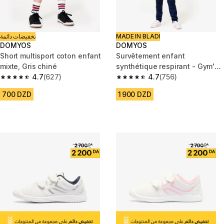
تخفيضات دائمة
MADE IN BLADI
DOMYOS
DOMYOS
Short multisport coton enfant
Survêtement enfant
mixte, Gris chiné
synthétique respirant - Gym'y
4.7
(627)
rose et pantalon marine
4.7
(756)
4.7 out of 5 stars from 627 reviews
4.7 out of 5 stars from 756 rev
700 DZD
1 900 DZD