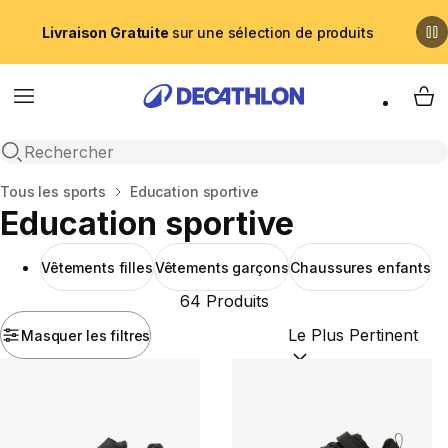
Livraison Gratuite
sur une sélection de produits
Menu
My 
Recherche ouverte
Accueil
Tous les sports
Education sportive
Education sportive
Vêtements filles
Vêtements garçons
Chaussures enfants
64 Produits
Masquer les filtres
Trier par :
(optional)