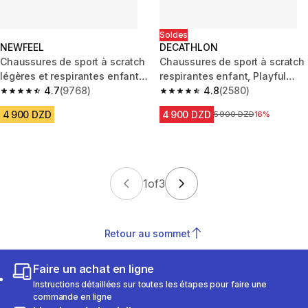
Soldes
NEWFEEL
DECATHLON
Chaussures de sport à scratch
Chaussures de sport à scratch
légères et respirantes enfant,
respirantes enfant, Playful
PW 540 bleu vert
4.7
(9768)
Summer noir
4.8
(2580)
4.7 out of 5 stars from 9768 reviews
4.8 out of 5 stars from 2580 re
4 900 DZD
4 900 DZD
Prix avant la réduction
5 900 DZD
16%
1
of
3
Retour au sommet
Faire un achat en ligne
Instructions détaillées sur toutes les étapes pour faire une
commande en ligne