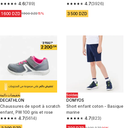
bleu marine
4.6
(789)
4.7
(3926)
4.6 out of 5 stars from 789 reviews
4.7 out of 5 stars from 3926 re
1 600 DZD
3 500 DZD
Prix avant la réduction
1 900 DZD
15%
تخفيضات دائمة
Soldes
DECATHLON
DOMYOS
Chaussures de sport à scratch
Short enfant coton - Basique
enfant, PW 100 gris et rose
marine
4.7
(5614)
4.7
(823)
4.7 out of 5 stars from 5614 reviews
4.7 out of 5 stars from 823 rev