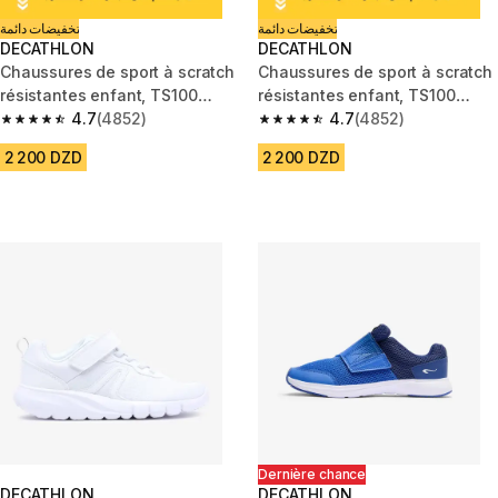
تخفيضات دائمة
تخفيضات دائمة
DECATHLON
DECATHLON
Chaussures de sport à scratch
Chaussures de sport à scratch
résistantes enfant, TS100
résistantes enfant, TS100
blanc
4.7
(4852)
blanc rose
4.7
(4852)
4.7 out of 5 stars from 4852 reviews
4.7 out of 5 stars from 4852 re
2 200 DZD
2 200 DZD
Dernière chance
DECATHLON
DECATHLON