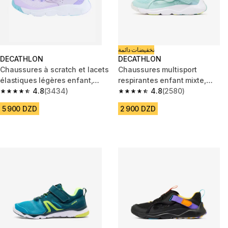
تخفيضات دائمة
DECATHLON
DECATHLON
Chaussures à scratch et lacets
Chaussures multisport
élastiques légères enfant,
respirantes enfant mixte,
Playful Fast Violet
4.8
(3434)
Playful Summer, turquoise
4.8
(2580)
4.8 out of 5 stars from 3434 reviews
4.8 out of 5 stars from 2580 re
5 900 DZD
2 900 DZD