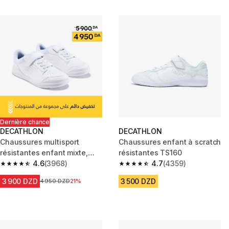
Dernière chance
DECATHLON
DECATHLON
Chaussures multisport
Chaussures enfant à scratch
résistantes enfant mixte,
résistantes TS160
Playventure yard blanc
4.6
(3968)
4.7
(4359)
4.6 out of 5 stars from 3968 reviews
4.7 out of 5 stars from 4359 re
3 900 DZD
3 500 DZD
Prix avant la réduction
4 950 DZD
21%