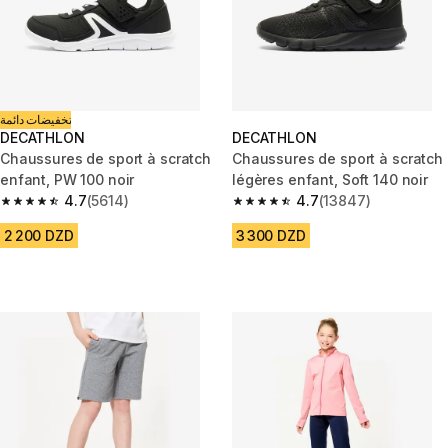
تخفيضات دائمة
DECATHLON
DECATHLON
Chaussures de sport à scratch
Chaussures de sport à scratch
enfant, PW 100 noir
légères enfant, Soft 140 noir
4.7
(5614)
4.7
(13847)
4.7 out of 5 stars from 5614 reviews
4.7 out of 5 stars from 13847 r
2 200 DZD
3 300 DZD