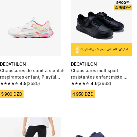
DECATHLON
DECATHLON
Chaussures de sport à scratch
Chaussures multisport
respirantes enfant, Playful
résistantes enfant mixte,
Summer blanc et rose
4.8
(2580)
Playventure yard noir
4.6
(3968)
4.8 out of 5 stars from 2580 reviews
4.6 out of 5 stars from 3968 re
5 900 DZD
4 950 DZD