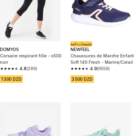
تخفيضات دائمة
DOMYOS
NEWFEEL
Corsaire respirant fille - s500
Chaussures de Marche Enfant
noir
Soft 140 Fresh - Marine/Corail
4.8
(286)
4.9
(9559)
4.8 out of 5 stars from 286 reviews
4.9 out of 5 stars from 9559 re
1 300 DZD
3 500 DZD