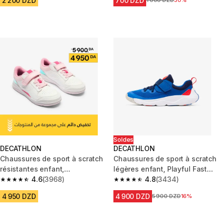
2 200 DZD
700 DZD
Prix avant la réduction
1 000 DZD
30%
Soldes
DECATHLON
DECATHLON
Chaussures de sport à scratch
Chaussures de sport à scratch
résistantes enfant,
légères enfant, Playful Fast
Playventure Yard blanc et rose
4.6
(3968)
bleu et rouge
4.8
(3434)
4.6 out of 5 stars from 3968 reviews
4.8 out of 5 stars from 3434 r
4 950 DZD
4 900 DZD
Prix avant la réduction
5 900 DZD
16%