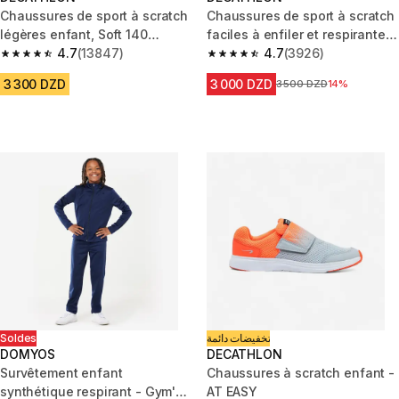
Chaussures de sport à scratch
Chaussures de sport à scratch
légères enfant, Soft 140
faciles à enfiler et respirantes
blanche
4.7
(13847)
enfant, bleu
4.7
(3926)
4.7 out of 5 stars from 13847 reviews
4.7 out of 5 stars from 3926 re
3 300 DZD
3 000 DZD
Prix avant la réduction
3 500 DZD
14%
Soldes
تخفيضات دائمة
DOMYOS
DECATHLON
Survêtement enfant
Chaussures à scratch enfant -
synthétique respirant - Gym'y
AT EASY