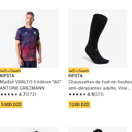
تخفيضات دائمة
تخفيضات دائمة
KIPSTA
KIPSTA
Maillot VIRALTO II édition "AG"
Chaussettes de foot mi-hautes
ANTOINE GRIEZMANN
anti-dérapantes adulte, Viralto
4.7
(272)
II Mid Noire
4.6
(221)
4.7 out of 5 stars from 272 reviews
4.6 out of 5 stars from 221 rev
5 900 DZD
1 200 DZD