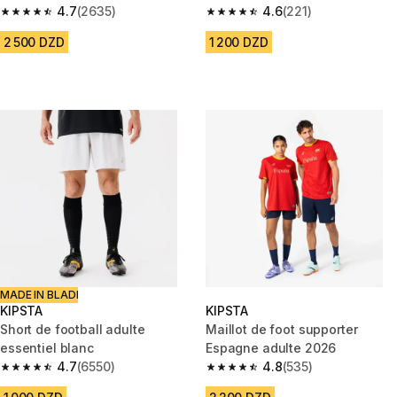
4.7
(2635)
II Mid blanche
4.6
(221)
4.7 out of 5 stars from 2635 reviews
4.6 out of 5 stars from 221 rev
2 500 DZD
1 200 DZD
MADE IN BLADI
KIPSTA
KIPSTA
Short de football adulte
Maillot de foot supporter
essentiel blanc
Espagne adulte 2026
4.7
(6550)
4.8
(535)
4.7 out of 5 stars from 6550 reviews
4.8 out of 5 stars from 535 rev