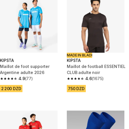
MADE IN BLADI
KIPSTA
KIPSTA
Maillot de foot supporter
Maillot de football ESSENTIEL
Argentine adulte 2026
CLUB adulte noir
4.9
(77)
4.6
(1675)
4.9 out of 5 stars from 77 reviews
4.6 out of 5 stars from 1675 re
2 200 DZD
750 DZD