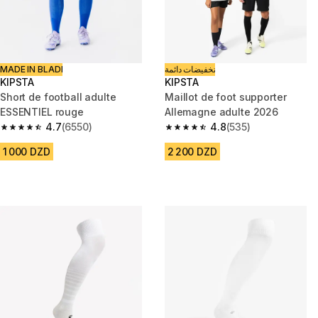
MADE IN BLADI
تخفيضات دائمة
KIPSTA
KIPSTA
Short de football adulte
Maillot de foot supporter
ESSENTIEL rouge
Allemagne adulte 2026
4.7
(6550)
4.8
(535)
4.7 out of 5 stars from 6550 reviews
4.8 out of 5 stars from 535 rev
1 000 DZD
2 200 DZD