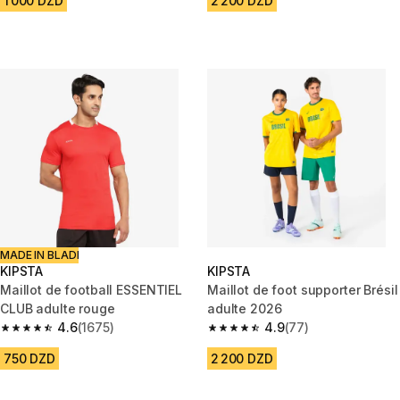
1 000 DZD
2 200 DZD
MADE IN BLADI
KIPSTA
KIPSTA
Maillot de football ESSENTIEL
Maillot de foot supporter Brésil
CLUB adulte rouge
adulte 2026
4.6
(1675)
4.9
(77)
4.6 out of 5 stars from 1675 reviews
4.9 out of 5 stars from 77 revi
750 DZD
2 200 DZD