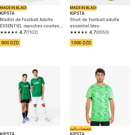
MADE IN BLADI
MADE IN BLADI
KIPSTA
KIPSTA
Maillot de Football Adulte
Short de football adulte
ESSENTIEL manches courtes
essentiel bleu
blanc
4.7
(1102)
4.7
(6550)
4.7 out of 5 stars from 1102 reviews
4.7 out of 5 stars from 6550 re
900 DZD
1 000 DZD
تخفيضات دائمة
KIPSTA
KIPSTA