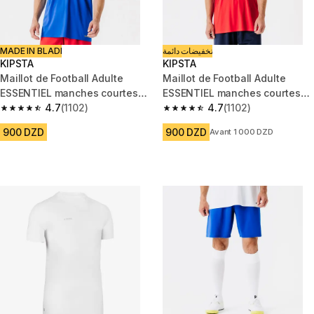
MADE IN BLADI
تخفيضات دائمة
KIPSTA
KIPSTA
Maillot de Football Adulte
Maillot de Football Adulte
ESSENTIEL manches courtes
ESSENTIEL manches courtes
Bleu
4.7
(1102)
Rouge
4.7
(1102)
4.7 out of 5 stars from 1102 reviews
4.7 out of 5 stars from 1102 re
900 DZD
900 DZD
Avant 1 000 DZD