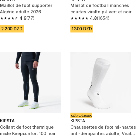
Maillot de foot supporter
Maillot de football manches
Algérie adulte 2026
courtes viralto pxl vert et noir
4.9
(77)
4.8
(1654)
4.9 out of 5 stars from 77 reviews
4.8 out of 5 stars from 1654 re
2 200 DZD
1 300 DZD
تخفيضات دائمة
KIPSTA
KIPSTA
Collant de foot thermique
Chaussettes de foot mi-hautes
mixte Keepconfort 100 noir
anti-dérapantes adulte, Viralto