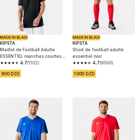
MADE IN BLADI
MADE IN BLADI
KIPSTA
KIPSTA
Maillot de Football Adulte
Short de football adulte
ESSENTIEL manches courtes
essentiel noir
noir
4.7
(1102)
4.7
(6550)
4.7 out of 5 stars from 1102 reviews
4.7 out of 5 stars from 6550 re
900 DZD
1 000 DZD