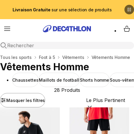
Livraison Gratuite
sur une sélection de produits
Menu
My 
Recherche ouverte
Accueil
Tous les sports
Foot à 5
Vêtements
Vêtements Homme
Vêtements Homme
Chaussettes
Maillots de football
Shorts homme
Sous-vête
28 Produits
Masquer les filtres
Trier par :
(optional)