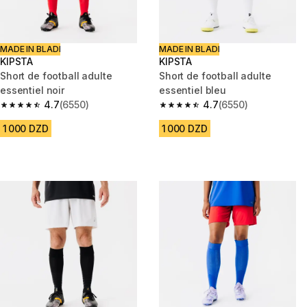
MADE IN BLADI
MADE IN BLADI
KIPSTA
KIPSTA
Short de football adulte
Short de football adulte
essentiel noir
essentiel bleu
4.7
(6550)
4.7
(6550)
4.7 out of 5 stars from 6550 reviews
4.7 out of 5 stars from 6550 re
1 000 DZD
1 000 DZD