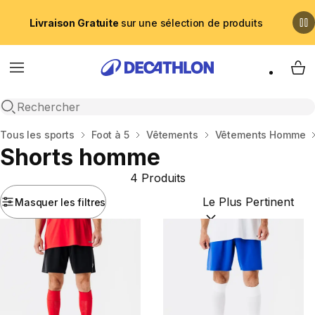
Livraison Gratuite
sur une sélection de produits
Menu
My 
Recherche ouverte
Accueil
Tous les sports
Foot à 5
Vêtements
Vêtements Homme
Shorts homme
4 Produits
Masquer les filtres
Trier par :
(optional)