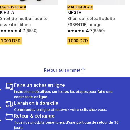
MADE IN BLADI
MADE IN BLADI
KIPSTA
KIPSTA
Short de football adulte
Short de football adulte
essentiel blanc
ESSENTIEL rouge
4.7
(6550)
4.7
(6550)
4.7 out of 5 stars from 6550 reviews
4.7 out of 5 stars from 6550 re
1 000 DZD
1 000 DZD
Retour au sommet
Faire un achat en ligne
Instructions détaillées sur toutes les étapes pour faire une
commande en ligne
Livraison à domicile
Commandez en ligne et recevez votre colis chez vous.
Retour & échange
Tous nos produits bénéficient d'une politique de retour de 30
jours.