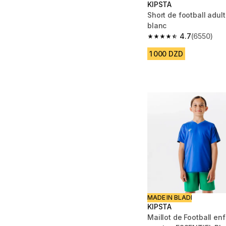
KIPSTA
Short de football adul
blanc
4.7
(6550)
4.7 out of 5 stars fro
1 000 DZD
MADE IN BLADI
KIPSTA
Maillot de Football e