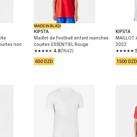
MADE IN BLADI
KIPSTA
KIPSTA
lte
Maillot de Football enfant manches
MAILLOT 
urtes noir
courtes ESSENTIEL Rouge
2022
4.8
(1642)
 1102 reviews
4.8 out of 5 stars from 1642 reviews
5.0 out of
650 DZD
1 500 DZD