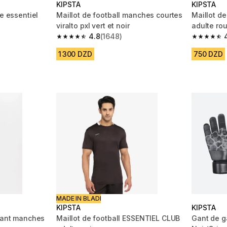
KIPSTA
KIPSTA
te essentiel
Maillot de football manches courtes
Maillot d
viralto pxl vert et noir
adulte ro
4.8
(1648)
m 6550 reviews
4.8 out of 5 stars from 1648 reviews
4.6 out of
1 300 DZD
750 DZD
MADE IN BLADI
KIPSTA
KIPSTA
nfant manches
Maillot de football ESSENTIEL CLUB
Gant de ga