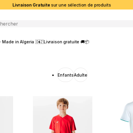
Livraison Gratuite
sur une sélection de produits
che ouverte
Made in Algeria 🇩🇿
Livraison gratuite 🚚📦
Enfants
Adulte