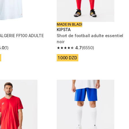
MADE IN BLADI
KIPSTA
ALGERIE FF100 ADULTE
Short de football adulte essentiel
noir
5.0
(1)
4.7
(6550)
 5 stars from 1 reviews
4.7 out of 5 stars from 6550 reviews
1 000 DZD