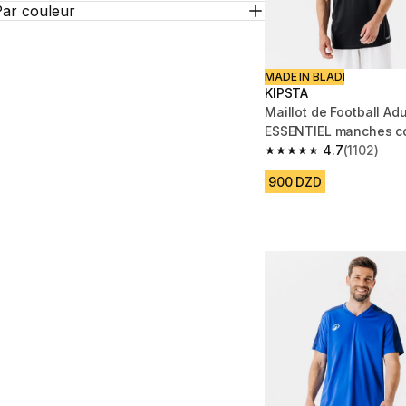
Par couleur
MADE IN BLADI
KIPSTA
Maillot de Football Adu
ESSENTIEL manches co
4.7
(1102)
4.7 out of 5 stars from
900 DZD