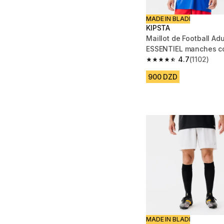
MADE IN BLADI
KIPSTA
Maillot de Football Adu
ESSENTIEL manches co
4.7
(1102)
4.7 out of 5 stars from
900 DZD
MADE IN BLADI