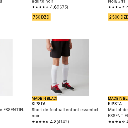
eu
adulte noir
Noir/Gris
4.6
(1675)
m 1642 reviews
4.6 out of 5 stars from 1675 reviews
4.8 out of
750 DZD
2 500 DZ
MADE IN BLADI
MADE IN BL
KIPSTA
KIPSTA
lte ESSENTIEL
Short de football enfant essentiel
Maillot de
noir
ESSENTIE
4.8
(4142)
m 6550 reviews
4.8 out of 5 stars from 4142 reviews
4.7 out of