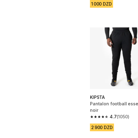
1 000 DZD
KIPSTA
Pantalon football esse
noir
4.7
(1050)
4.7 out of 5 stars fro
2 900 DZD