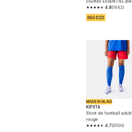
courtes ESSENTIEL Bl
4.8
(1642)
4.8 out of 5 stars fro
650 DZD
MADE IN BLADI
KIPSTA
Short de football adu
rouge
4.7
(6550)
4.7 out of 5 stars fro