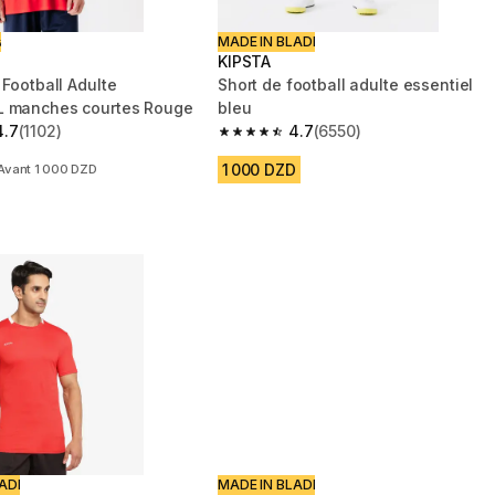
ت
MADE IN BLADI
KIPSTA
 Football Adulte
Short de football adulte essentiel
L manches courtes Rouge
bleu
4.7
(1102)
4.7
(6550)
 5 stars from 1102 reviews
4.7 out of 5 stars from 6550 reviews
1 000 DZD
Avant 1 000 DZD
ADI
MADE IN BLADI