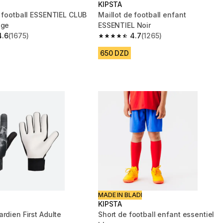
KIPSTA
e football ESSENTIEL CLUB
Maillot de football enfant
uge
ESSENTIEL Noir
4.6
(1675)
4.7
(1265)
 5 stars from 1675 reviews
4.7 out of 5 stars from 1265 reviews
650 DZD
MADE IN BLADI
KIPSTA
rdien First Adulte
Short de football enfant essentiel