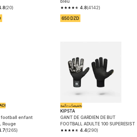
bleu
4.8
(20)
4.8
(4142)
 5 stars from 20 reviews
4.8 out of 5 stars from 4142 reviews
D
650 DZD
ADI
تخفيضات دائمة
KIPSTA
 football enfant
GANT DE GARDIEN DE BUT
L Rouge
FOOTBALL ADULTE 100 SUPERESIST
4.7
(1265)
4.4
(290)
 5 stars from 1265 reviews
4.4 out of 5 stars from 290 reviews