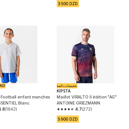
3 500 DZD
ADI
تخفيضات دائمة
KIPSTA
e Football enfant manches
Maillot VIRALTO II édition "AG"
SSENTIEL Blanc
ANTOINE GRIEZMANN
4.8
(1642)
4.7
(272)
 5 stars from 1642 reviews
4.7 out of 5 stars from 272 reviews
5 900 DZD