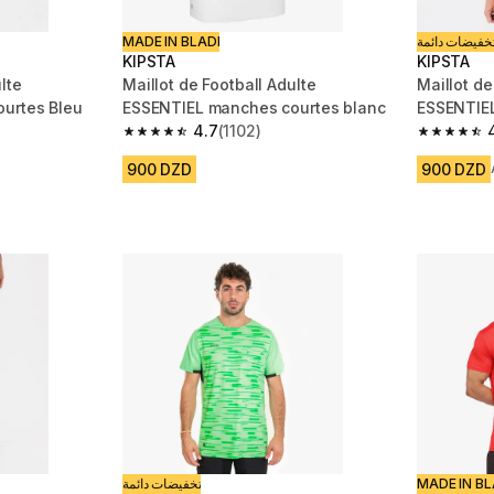
MADE IN BLADI
خفيضات دائمة
KIPSTA
KIPSTA
lte
Maillot de Football Adulte
Maillot de
urtes Bleu
ESSENTIEL manches courtes blanc
ESSENTIE
4.7
(1102)
 1102 reviews
4.7 out of 5 stars from 1102 reviews
4.7 out of
900 DZD
900 DZD
تخفيضات دائمة
MADE IN BL