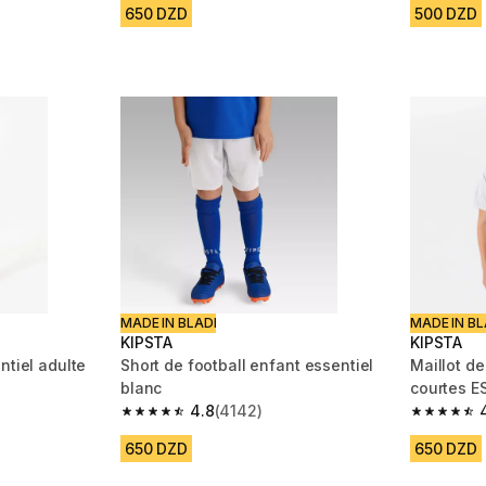
650 DZD
500 DZD
MADE IN BLADI
MADE IN BL
KIPSTA
KIPSTA
ntiel adulte
Short de football enfant essentiel
Maillot d
blanc
courtes E
4.8
(4142)
m 1050 reviews
4.8 out of 5 stars from 4142 reviews
4.8 out of
650 DZD
650 DZD