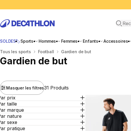
Recher
SOLDES🏷️
Sports
Hommes
Femmes
Enfants
Accessoires
Accueil
Tous les sports
Football
Gardien de but
Gardien de but
31 Produits
Masquer les filtres
ar prix
ar taille
Par marque
Par nature
Par sexe
ar pratique