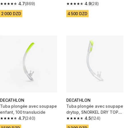
Translucide
4.7
(869)
100 enfant Blanc
4.9
(28)
4.7 out of 5 stars from 869 reviews
4.9 out of 5 stars from 28 revi
2 000 DZD
4 500 DZD
DECATHLON
DECATHLON
Tuba plongée avec soupape
Tuba plongée avec soupape
enfant, 100 translucide
drytop, SNORKEL DRY TOP
4.7
(240)
JUNIOR 100 Translucide
4.5
(124)
4.7 out of 5 stars from 240 reviews
4.5 out of 5 stars from 124 rev