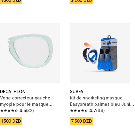
1 500 DZD
2 200 DZD
DECATHLON
SUBEA
Verre correcteur gauche
Kit de snorkeling masque
myopie pour le masque
Easybreath palmes bleu Junior
Easybreath vert menthe
4.5
(82)
/ Enfant
4.7
(44)
4.5 out of 5 stars from 82 reviews
4.7 out of 5 stars from 44 revi
1 500 DZD
7 500 DZD