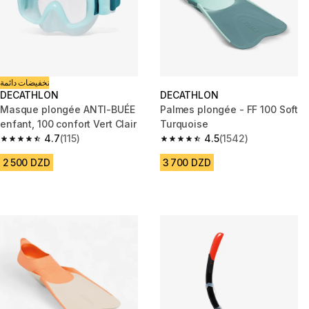
تخفيضات دائمة
DECATHLON
DECATHLON
Masque plongée ANTI-BUÉE
Palmes plongée - FF 100 Soft
enfant, 100 confort Vert Clair
Turquoise
4.7
(115)
4.5
(1542)
4.7 out of 5 stars from 115 reviews
4.5 out of 5 stars from 1542 re
2 500 DZD
3 700 DZD