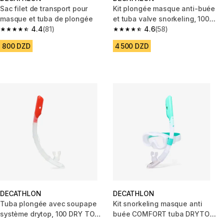
Sac filet de transport pour
Kit plongée masque anti-buée
masque et tuba de plongée
et tuba valve snorkeling, 100
4.4
(81)
enfant Vert
4.6
(58)
4.4 out of 5 stars from 81 reviews
4.6 out of 5 stars from 58 revi
800 DZD
4 500 DZD
DECATHLON
DECATHLON
Tuba plongée avec soupape
Kit snorkeling masque anti
système drytop, 100 DRY TOP
buée COMFORT tuba DRYTOP,