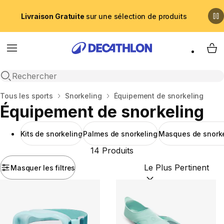
Livraison Gratuite
sur une sélection de produits
Menu
My 
Recherche ouverte
Accueil
Tous les sports
Snorkeling
Équipement de snorkeling
Équipement de snorkeling
Kits de snorkeling
Palmes de snorkeling
Masques de snorke
14 Produits
Masquer les filtres
Trier par :
(optional)