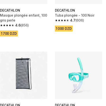
DECATHLON
DECATHLON
Masque plongée enfant, 100
Tuba plongée - 100 Noir
gris perle
4.7
(606)
4.7 out of 5 stars from 606 rev
4.6
(856)
4.6 out of 5 stars from 856 reviews
1 000 DZD
1 700 DZD
DECATHLON
DECATHLON