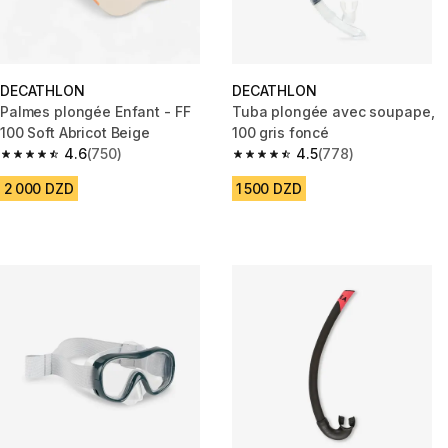
DECATHLON
DECATHLON
Palmes plongée Enfant - FF
Tuba plongée avec soupape,
100 Soft Abricot Beige
100 gris foncé
4.6
(750)
4.5
(778)
4.6 out of 5 stars from 750 reviews
4.5 out of 5 stars from 778 rev
2 000 DZD
1 500 DZD