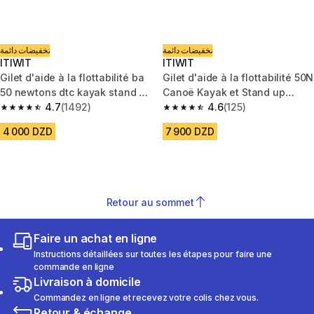
تخفيضات دائمة
تخفيضات دائمة
ITIWIT
ITIWIT
Gilet d'aide à la flottabilité ba
Gilet d'aide à la flottabilité 50N
50 newtons dtc kayak stand up
Canoë Kayak et Stand up
paddle dériveur
4.7
(1492)
paddle à poches
4.6
(125)
4.7 out of 5 stars from 1492 reviews
4.6 out of 5 stars from 125 rev
4 000 DZD
7 900 DZD
Retour au sommet
Faire un achat en ligne
Instructions détaillées sur toutes les étapes pour faire une
commande en ligne
Livraison à domicile
Commandez en ligne et recevez votre colis chez vous.
Retour & échange