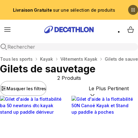
Livraison Gratuite
sur une sélection de produits
Menu
My 
Recherche ouverte
Accueil
Tous les sports
Kayak
Vêtements Kayak
Gilets de sauv
Gilets de sauvetage
2 Produits
Masquer les filtres
Trier par :
(optional)