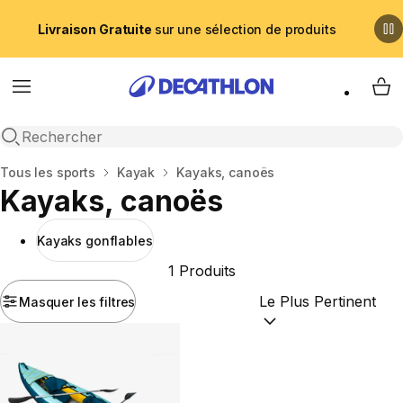
Livraison Gratuite
sur une sélection de produits
Menu
My 
Recherche ouverte
Accueil
Tous les sports
Kayak
Kayaks, canoës
Kayaks, canoës
Kayaks gonflables
1 Produits
Masquer les filtres
Trier par :
(optional)