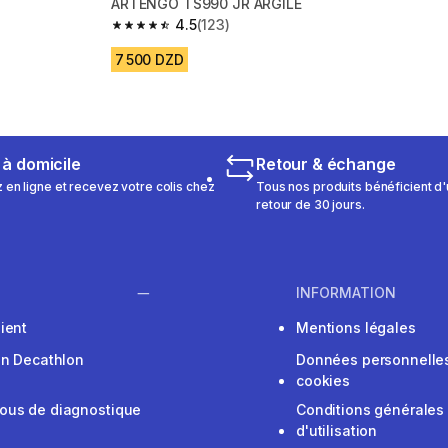
ARTENGO TS990 JR ARGILE
4.5
(123)
m 486 reviews
4.5 out of 5 stars from 123 reviews
7 500 DZD
 à domicile
Retour & échange
n ligne et recevez votre colis chez
Tous nos produits bénéficient d'
retour de 30 jours.
INFORMATION
ient
Mentions légales
on Decathlon
Données personnelles
cookies
ous de diagnostique
Conditions générales
d'utilisation