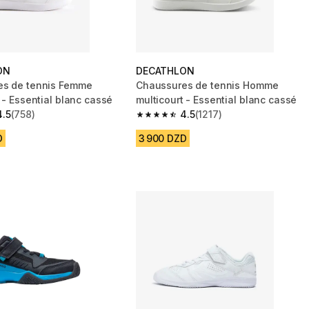
ON
DECATHLON
es de tennis Femme
Chaussures de tennis Homme
 - Essential blanc cassé
multicourt - Essential blanc cassé
4.5
(758)
4.5
(1217)
 5 stars from 758 reviews
4.5 out of 5 stars from 1217 reviews
D
3 900 DZD