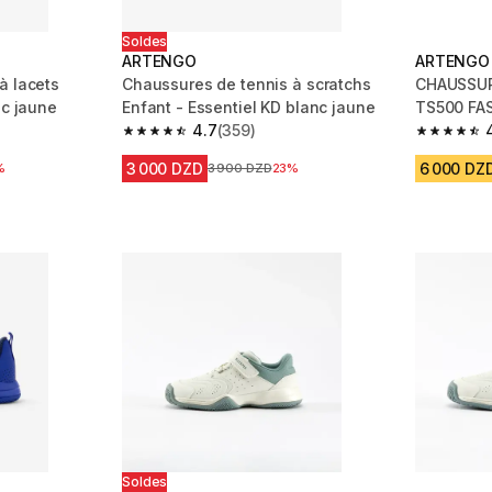
Soldes
ARTENGO
ARTENGO
à lacets
Chaussures de tennis à scratchs
CHAUSSUR
nc jaune
Enfant - Essentiel KD blanc jaune
TS500 FA
4.7
(359)
m 661 reviews
4.7 out of 5 stars from 359 reviews
4.7 out of
3 000 DZD
6 000 DZ
réduction
%
Prix avant la réduction
3 900 DZD
23%
Soldes