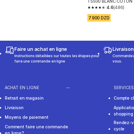
TS500 BLANC COTON
4.6
(486)
4.6 out of 5 stars fro
7 900 DZD
Faire un achat en ligne
Livraison
Instructions détaillées sur toutes les étapes pour
Commandez e
faire une commande en ligne
vous.
ACHAT EN LIGNE
SERVICES
Retrait en magasin
Compte cl
Livraison
Applicati
shopping
Moyens de paiement
Rendez-v
Comment faire une commande
cycle
en ligne?