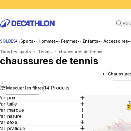
Recher
SOLDES🏷️
Sports
Hommes
Femmes
Enfants
Accessoires
Accueil
Tous les sports
Tennis
chaussures de tennis
chaussures de tennis
Chaussures
14 Produits
Masquer les filtres
ar prix
ar taille
Par marque
Par nature
Par sexe
ar pratique