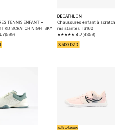
DECATHLON
ES TENNIS ENFANT -
Chaussures enfant à scratch
ST KD SCRATCH NIGHTSKY
résistantes TS160
4.7
(599)
4.7
(4359)
 5 stars from 599 reviews
4.7 out of 5 stars from 4359 reviews
D
3 500 DZD
تخفيضات دائمة