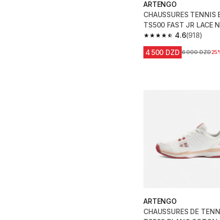
ARTENGO
CHAUSSURES TENNIS 
TS500 FAST JR LACE 
4.6
(918)
4.6 out of 5 stars fro
4 500 DZD
Prix avant la 
6 000 DZD
25
ARTENGO
CHAUSSURES DE TENNIS FE