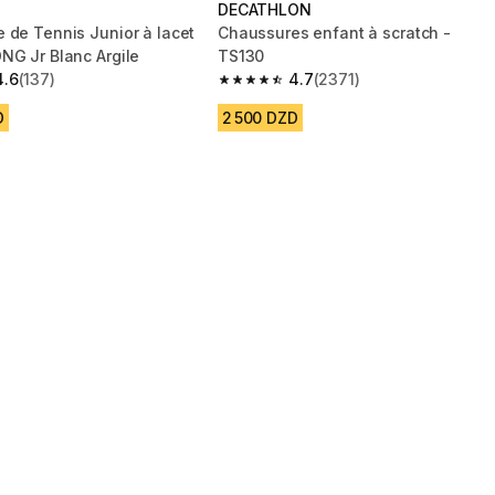
DECATHLON
 de Tennis Junior à lacet
Chaussures enfant à scratch -
NG Jr Blanc Argile
TS130
4.6
(137)
4.7
(2371)
 5 stars from 137 reviews
4.7 out of 5 stars from 2371 reviews
D
2 500 DZD