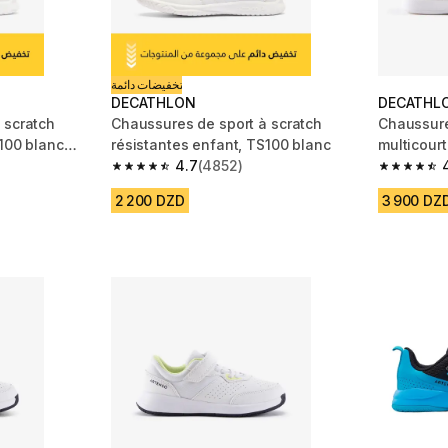
تخفيضات دائمة
DECATHLON
DECATHL
 scratch
Chaussures de sport à scratch
Chaussur
100 blanc
résistantes enfant, TS100 blanc
multicourt
4.7
(4852)
m 4852 reviews
4.7 out of 5 stars from 4852 reviews
4.5 out of
2 200 DZD
3 900 DZ