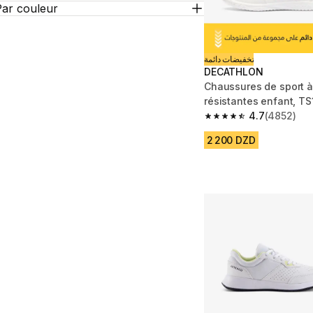
Par couleur
تخفيضات دائمة
DECATHLON
Chaussures de sport à
résistantes enfant, TS
rose
4.7
(4852)
4.7 out of 5 stars fro
2 200 DZD