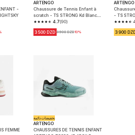
ARTENGO
ARTENGO
ENFANT -
Chaussure de Tennis Enfant à
Chaussure
NIGHTSKY
scratch - TS STRONG Kd Blanc
- TS STRO
Argile
4.7
(90)
m 918 reviews
4.7 out of 5 stars from 90 reviews
4.6 out of
3 500 DZD
3 900 DZ
réduction
%
Prix avant la réduction
3 900 DZD
10%
تخفيضات دائمة
ARTENGO
MME
CHAUSSURES DE TENNIS ENFANT