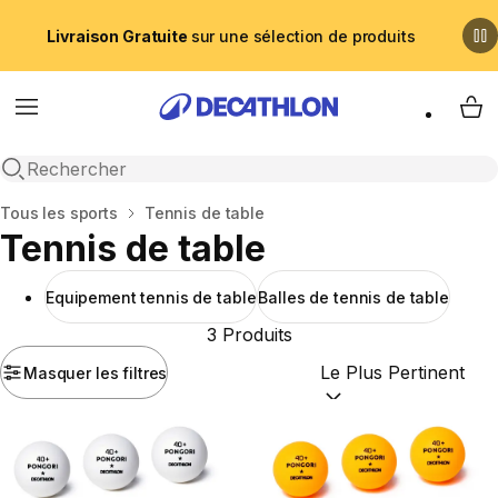
Livraison Gratuite
sur une sélection de produits
Menu
My 
Recherche ouverte
Accueil
Tous les sports
Tennis de table
Tennis de table
Equipement tennis de table
Balles de tennis de table
3 Produits
Masquer les filtres
Trier par :
(optional)