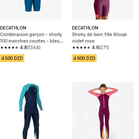
DECATHLON
DECATHLON
Combinaison garçon - shorty
Shorty de bain fille Kloupi
100 manches courtes - bleu
violet rose
marine / bleu
4.8
(1344)
4.6
(271)
4.8 out of 5 stars from 1344 reviews
4.6 out of 5 stars from 271 rev
4 500 DZD
4 900 DZD