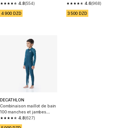
Combiswim 100 Marg mint
4.8
(554)
4.6
(968)
4.8 out of 5 stars from 554 reviews
4.6 out of 5 stars from 968 rev
4 900 DZD
3 500 DZD
DECATHLON
Combinaison maillot de bain
100 manches et jambes
longues garçon bana vert - uv
4.8
(627)
4.8 out of 5 stars from 627 reviews
5 000 DZD