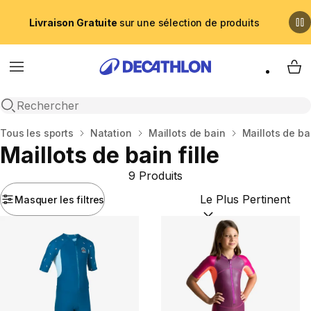
Livraison Gratuite
sur une sélection de produits
Menu
My 
Recherche ouverte
Accueil
Tous les sports
Natation
Maillots de bain
Maillots de bai
Maillots de bain fille
9 Produits
Masquer les filtres
Trier par :
(optional)