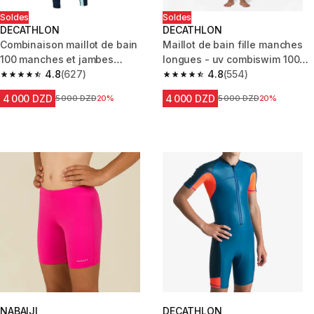
Soldes
Soldes
DECATHLON
DECATHLON
Combinaison maillot de bain
Maillot de bain fille manches
100 manches et jambes
longues - uv combiswim 100
longues garçon bleu - uv
4.8
(627)
rose violet
4.8
(554)
4.8 out of 5 stars from 627 reviews
4.8 out of 5 stars from 554 rev
4 000 DZD
4 000 DZD
Prix avant la réduction
5 000 DZD
20%
Prix avant la réduction
5 000 DZD
20%
NABAIJI
DECATHLON