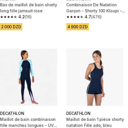
Bas de maillot de bain shorty
Combinaison De Natation
long fille jamsuit rose
Garçon - Shorty 100 Kloupi -
4.2
(16)
Bleu Rouge
4.7
(476)
4.2 out of 5 stars from 16 reviews
4.7 out of 5 stars from 476 rev
2 000 DZD
4 900 DZD
DECATHLON
DECATHLON
Maillot de bain combinaison
Maillot de bain 1 pièce shorty
fille manches longues - UV
natation Fille ado, bleu