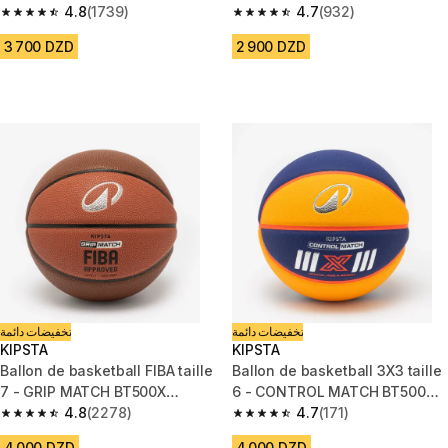
4.8
(1739)
4.7
(932)
4.8 out of 5 stars from 1739 reviews
4.7 out of 5 stars from 932 rev
3 700 DZD
2 900 DZD
تخفيضات دائمة
تخفيضات دائمة
KIPSTA
KIPSTA
Ballon de basketball FIBA taille
Ballon de basketball 3X3 taille
7 - GRIP MATCH BT500X
6 - CONTROL MATCH BT500
marron
4.8
(2278)
jaune bleu
4.7
(171)
4.8 out of 5 stars from 2278 reviews
4.7 out of 5 stars from 171 revi
4 000 DZD
4 000 DZD