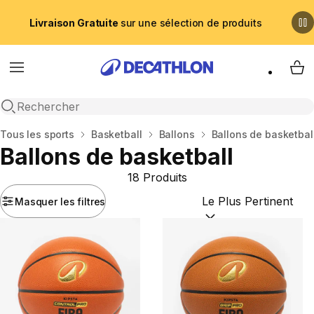
Livraison Gratuite
sur une sélection de produits
Menu
My 
Recherche ouverte
Accueil
Tous les sports
Basketball
Ballons
Ballons de basketbal
Ballons de basketball
18 Produits
Masquer les filtres
Trier par :
(optional)