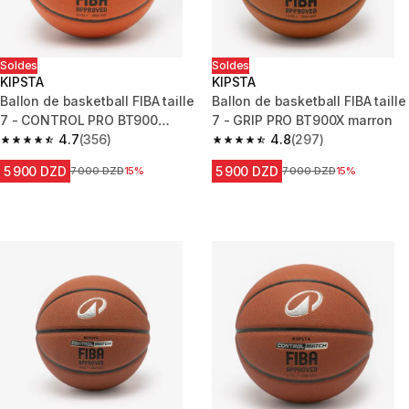
Soldes
Soldes
KIPSTA
KIPSTA
Ballon de basketball FIBA taille
Ballon de basketball FIBA taille
7 - CONTROL PRO BT900
7 - GRIP PRO BT900X marron
orange
4.7
(356)
4.8
(297)
4.7 out of 5 stars from 356 reviews
4.8 out of 5 stars from 297 rev
5 900 DZD
5 900 DZD
Prix avant la réduction
7 000 DZD
15%
Prix avant la réduction
7 000 DZD
15%