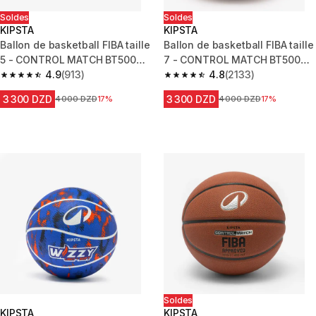
Soldes
Soldes
KIPSTA
KIPSTA
Ballon de basketball FIBA taille
Ballon de basketball FIBA taille
5 - CONTROL MATCH BT500
7 - CONTROL MATCH BT500
marron
4.9
(913)
marron
4.8
(2133)
4.9 out of 5 stars from 913 reviews
4.8 out of 5 stars from 2133 re
3 300 DZD
3 300 DZD
Prix avant la réduction
4 000 DZD
17%
Prix avant la réduction
4 000 DZD
17%
Soldes
KIPSTA
KIPSTA