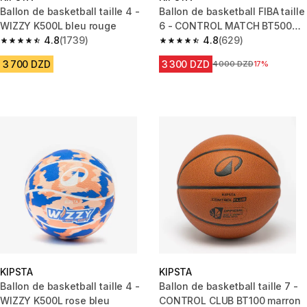
Ballon de basketball taille 4 -
Ballon de basketball FIBA taille
WIZZY K500L bleu rouge
6 - CONTROL MATCH BT500
4.8
(1739)
marron
4.8
(629)
4.8 out of 5 stars from 1739 reviews
4.8 out of 5 stars from 629 rev
3 700 DZD
3 300 DZD
Prix avant la réduction
4 000 DZD
17%
KIPSTA
KIPSTA
Ballon de basketball taille 4 -
Ballon de basketball taille 7 -
WIZZY K500L rose bleu
CONTROL CLUB BT100 marron