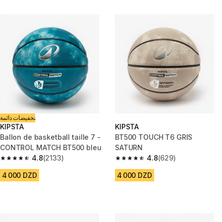
تخفيضات دائمة
KIPSTA
KIPSTA
Ballon de basketball taille 7 -
BT500 TOUCH T6 GRIS
CONTROL MATCH BT500 bleu
SATURN
4.8
(2133)
4.8
(629)
4.8 out of 5 stars from 2133 reviews
4.8 out of 5 stars from 629 rev
4 000 DZD
4 000 DZD