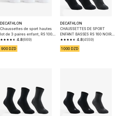
DECATHLON
DECATHLON
Chaussettes de sport hautes
CHAUSSETTES DE SPORT
lot de 3 paires enfant, RS 100
ENFANT BASSES RS 160 NOIR
blanc
4.8
(669)
NOIR GRIS LOT DE 3.
4.8
(4559)
4.8 out of 5 stars from 669 reviews
4.8 out of 5 stars from 4559 re
900 DZD
1 000 DZD