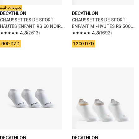
تخفيضات دائمة
DECATHLON
DECATHLON
CHAUSSETTES DE SPORT
CHAUSSETTES DE SPORT
HAUTES ENFANT RS 60 NOIR
ENFANT MI-HAUTES RS 500
GRIS LOT DE 3.
4.8
(2613)
NOIR GRIS LOT DE 3
4.8
(1692)
4.8 out of 5 stars from 2613 reviews
4.8 out of 5 stars from 1692 re
900 DZD
1 200 DZD
DECATHLON
DECATHLON