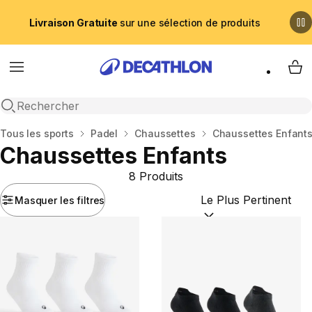
Livraison Gratuite
sur une sélection de produits
Menu
My 
Recherche ouverte
Accueil
Tous les sports
Padel
Chaussettes
Chaussettes Enfant
Chaussettes Enfants
8 Produits
Masquer les filtres
Trier par :
(optional)