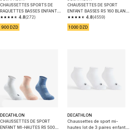
CHAUSSETTES SPORTS DE
CHAUSSETTES DE SPORT
RAQUETTES BASSES ENFANT
ENFANT BASSES RS 160 BLANC
ARTENGO RS 100 BLANC LOT
4.8
(272)
BRILLANT LOT DE 3.
4.8
(4559)
4.8 out of 5 stars from 272 reviews
4.8 out of 5 stars from 4559 re
DE 3
900 DZD
1 000 DZD
DECATHLON
DECATHLON
CHAUSSETTES DE SPORT
Chaussettes de sport mi-
ENFANT MI-HAUTES RS 500
hautes lot de 3 paires enfant,