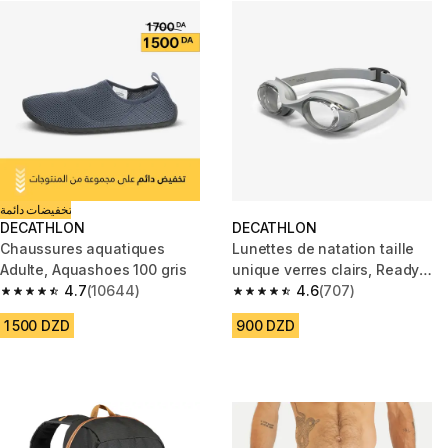
تخفيضات دائمة
DECATHLON
DECATHLON
Chaussures aquatiques
Lunettes de natation taille
Adulte, Aquashoes 100 gris
unique verres clairs, Ready
4.7
(10644)
gris
4.6
(707)
4.7 out of 5 stars from 10644 reviews
4.6 out of 5 stars from 707 rev
1 500 DZD
900 DZD