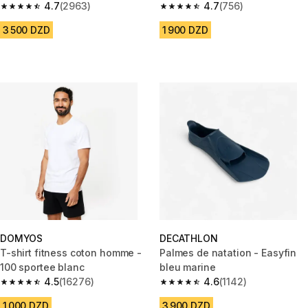
4.7
(2963)
rose et pantalon marine
4.7
(756)
4.7 out of 5 stars from 2963 reviews
4.7 out of 5 stars from 756 rev
3 500 DZD
1 900 DZD
DOMYOS
DECATHLON
T-shirt fitness coton homme -
Palmes de natation - Easyfin
100 sportee blanc
bleu marine
4.5
(16276)
4.6
(1142)
4.5 out of 5 stars from 16276 reviews
4.6 out of 5 stars from 1142 re
1 000 DZD
3 900 DZD