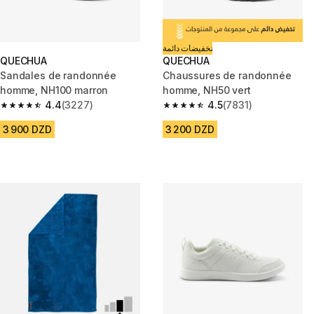
تخفيضات دائمة
QUECHUA
QUECHUA
Sandales de randonnée
Chaussures de randonnée
homme, NH100 marron
homme, NH50 vert
4.4
(3227)
4.5
(7831)
4.4 out of 5 stars from 3227 reviews
4.5 out of 5 stars from 7831 re
3 900 DZD
3 200 DZD