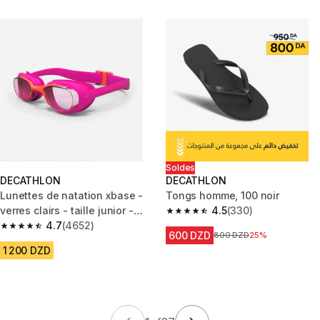
Soldes
DECATHLON
DECATHLON
Lunettes de natation xbase -
Tongs homme, 100 noir
verres clairs - taille junior -
4.5
(330)
4.5 out of 5 stars from 330 rev
rose orange
4.7
(4652)
4.7 out of 5 stars from 4652 reviews
600 DZD
Prix avant la réduction
800 DZD
25%
1 200 DZD