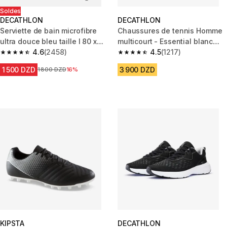
Soldes
DECATHLON
DECATHLON
Serviette de bain microfibre
Chaussures de tennis Homme
ultra douce bleu taille l 80 x
multicourt - Essential blanc
130 cm
4.6
(2458)
cassé
4.5
(1217)
4.6 out of 5 stars from 2458 reviews
4.5 out of 5 stars from 1217 rev
1 500 DZD
3 900 DZD
Prix avant la réduction
1 800 DZD
16%
KIPSTA
DECATHLON