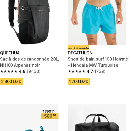
تخفيضات دائمة
QUECHUA
DECATHLON
Sac à dos de randonnée 20L,
Short de bain surf 100 Homme
NH100 Arpenaz noir
- Hendaia MW Turquoise
4.8
(19433)
4.7
(1739)
4.8 out of 5 stars from 19433 reviews
4.7 out of 5 stars from 1739 re
2 900 DZD
1 200 DZD