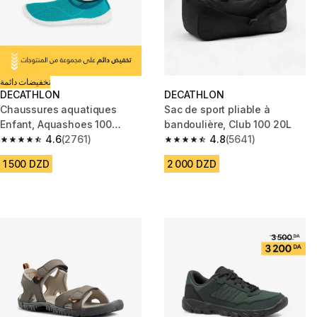
تخفيضات دائمة
DECATHLON
DECATHLON
Chaussures aquatiques
Sac de sport pliable à
Enfant, Aquashoes 100
bandoulière, Club 100 20L
turquoise
4.6
(2761)
4.8
(5641)
4.6 out of 5 stars from 2761 reviews
4.8 out of 5 stars from 5641 re
1 500 DZD
2 000 DZD