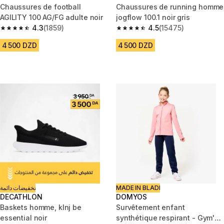
Chaussures de football
Chaussures de running homme
AGILITY 100 AG/FG adulte noir
jogflow 100.1 noir gris
4.3
(1859)
4.5
(15475)
4.3 out of 5 stars from 1859 reviews
4.5 out of 5 stars from 15475 r
4 500 DZD
4 500 DZD
تخفيضات دائمة
MADE IN BLADI
DECATHLON
DOMYOS
Baskets homme, klnj be
Survêtement enfant
essential noir
synthétique respirant - Gym'y