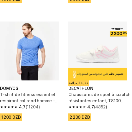
تخفيضات دائمة
DOMYOS
DECATHLON
T-shirt de fitness essentiel
Chaussures de sport à scratch
respirant col rond homme -
résistantes enfant, TS100
bleu chiné
4.7
(11204)
blanc rose
4.7
(4852)
4.7 out of 5 stars from 11204 reviews
4.7 out of 5 stars from 4852 re
1 200 DZD
2 200 DZD