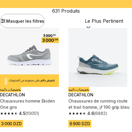
631 Produits
Masquer les filtres
Trier par :
(optional)
تخفيضات دائمة
تخفيضات دائمة
DECATHLON
DECATHLON
Chaussures homme Ekiden
Chaussures de running route
One gris
et trail homme, jf 190 grip bleu
4.5
(10051)
4.6
(6882)
4.5 out of 5 stars from 10051 reviews
4.6 out of 5 stars from 6882 re
3 000 DZD
6 900 DZD