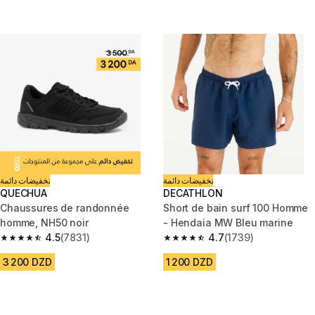
تخفيضات دائمة
تخفيضات دائمة
QUECHUA
DECATHLON
Chaussures de randonnée
Short de bain surf 100 Homme
homme, NH50 noir
- Hendaia MW Bleu marine
4.5
(7831)
4.7
(1739)
4.5 out of 5 stars from 7831 reviews
4.7 out of 5 stars from 1739 re
3 200 DZD
1 200 DZD