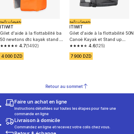
تخفيضات دائمة
تخفيضات دائمة
ITIWIT
ITIWIT
Gilet d'aide à la flottabilité ba
Gilet d'aide à la flottabilité 50N
50 newtons dtc kayak stand up
Canoë Kayak et Stand up
paddle dériveur
4.7
(1492)
paddle à poches
4.6
(125)
4.7 out of 5 stars from 1492 reviews
4.6 out of 5 stars from 125 rev
4 000 DZD
7 900 DZD
Retour au sommet
Faire un achat en ligne
Instructions détaillées sur toutes les étapes pour faire une
commande en ligne
Livraison à domicile
Commandez en ligne et recevez votre colis chez vous.
Retour & échange