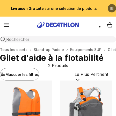
Livraison Gratuite
sur une sélection de produits
Menu
My 
Recherche ouverte
Accueil
Tous les sports
Stand-up Paddle
Equipements SUP
Gilet
Gilet d'aide à la flotabilité
2 Produits
Masquer les filtres
Trier par :
(optional)