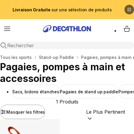
Livraison Gratuite
sur une sélection de produits
Menu
My 
Recherche ouverte
Accueil
Tous les sports
Stand-up Paddle
Pagaies, pompes à main 
Pagaies, pompes à main et
accessoires
Sacs, bidons étanches
Pagaies de stand up paddle
Pompes
1 Produits
Masquer les filtres
Trier par :
(optional)