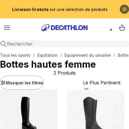
Livraison Gratuite
sur une sélection de produits
Menu
My 
Recherche ouverte
Accueil
Tous les sports
Equitation
Equipement du cavalier
Bott
Bottes hautes femme
2 Produits
Masquer les filtres
Trier par :
(optional)