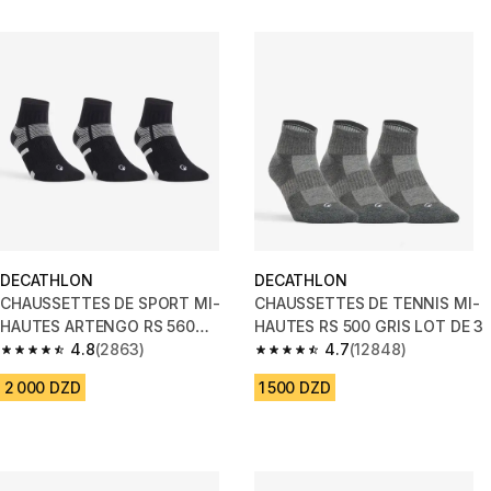
DECATHLON
DECATHLON
CHAUSSETTES DE SPORT MI-
CHAUSSETTES DE TENNIS MI-
HAUTES ARTENGO RS 560
HAUTES RS 500 GRIS LOT DE 3
NOIR GRIS LOT DE 3
4.8
(2863)
4.7
(12848)
4.8 out of 5 stars from 2863 reviews
4.7 out of 5 stars from 12848 r
2 000 DZD
1 500 DZD