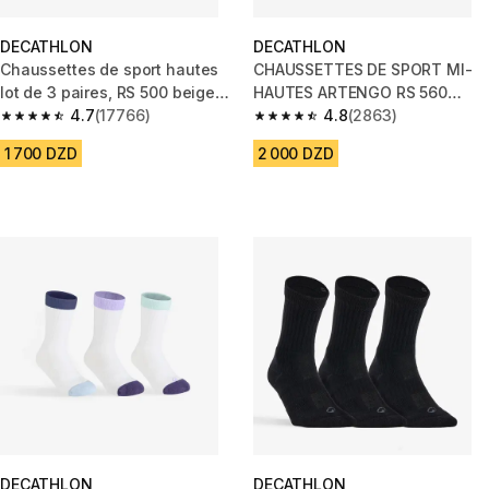
DECATHLON
DECATHLON
Chaussettes de sport hautes
CHAUSSETTES DE SPORT MI-
lot de 3 paires, RS 500 beige
HAUTES ARTENGO RS 560
bleu
4.7
(17766)
BLANC GRIS LOT DE 3
4.8
(2863)
4.7 out of 5 stars from 17766 reviews
4.8 out of 5 stars from 2863 re
1 700 DZD
2 000 DZD
DECATHLON
DECATHLON