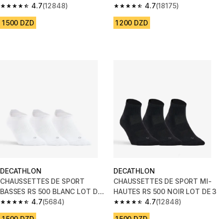
3
4.7
(12848)
4.7
(18175)
4.7 out of 5 stars from 12848 reviews
4.7 out of 5 stars from 18175 r
1 500 DZD
1 200 DZD
DECATHLON
DECATHLON
CHAUSSETTES DE SPORT
CHAUSSETTES DE SPORT MI-
BASSES RS 500 BLANC LOT DE
HAUTES RS 500 NOIR LOT DE 3
3
4.7
(5684)
4.7
(12848)
4.7 out of 5 stars from 5684 reviews
4.7 out of 5 stars from 12848 r
1 500 DZD
1 500 DZD