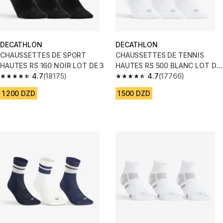
DECATHLON
DECATHLON
CHAUSSETTES DE SPORT
CHAUSSETTES DE TENNIS
HAUTES RS 160 NOIR LOT DE 3
HAUTES RS 500 BLANC LOT DE
4.7
(18175)
3
4.7
(17766)
4.7 out of 5 stars from 18175 reviews
4.7 out of 5 stars from 17766 r
1 200 DZD
1 500 DZD