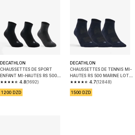
DECATHLON
DECATHLON
CHAUSSETTES DE SPORT
CHAUSSETTES DE TENNIS MI-
ENFANT MI-HAUTES RS 500
HAUTES RS 500 MARINE LOT
NOIR GRIS LOT DE 3
4.8
(1692)
DE 3
4.7
(12848)
4.8 out of 5 stars from 1692 reviews
4.7 out of 5 stars from 12848 r
1 200 DZD
1 500 DZD