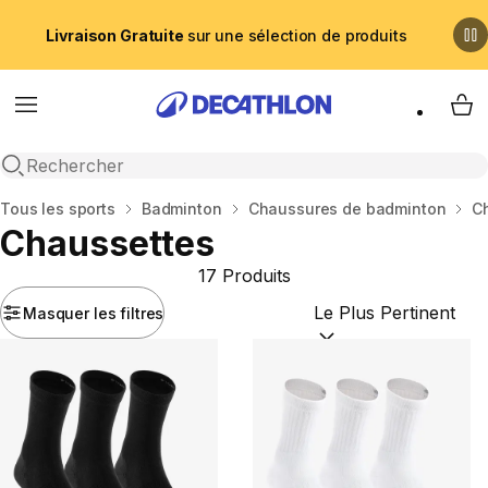
Livraison Gratuite
sur une sélection de produits
Menu
My 
Recherche ouverte
Accueil
Tous les sports
Badminton
Chaussures de badminton
C
Chaussettes
17 Produits
Masquer les filtres
Trier par :
(optional)