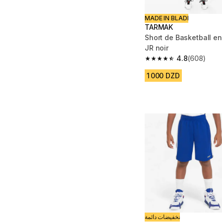
MADE IN BLADI
TARMAK
Short de Basketball e
JR noir
4.8
(608)
4.8 out of 5 stars fro
1 000 DZD
تخفيضات دائمة