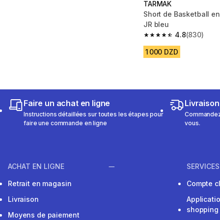
TARMAK
Short de Basketball e
JR bleu
4.8
(830)
4.8 out of 5 stars fro
1 000 DZD
Faire un achat en ligne
Livraison
Instructions détaillées sur toutes les étapes pour
Commandez e
faire une commande en ligne
vous.
ACHAT EN LIGNE
SERVICES
Retrait en magasin
Compte cl
Livraison
Applicati
shopping
Moyens de paiement