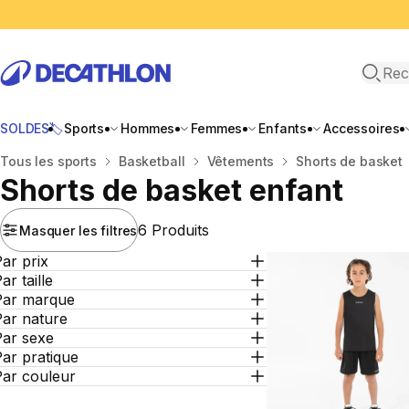
Recher
SOLDES🏷️
Sports
Hommes
Femmes
Enfants
Accessoires
Accueil
Tous les sports
Basketball
Vêtements
Shorts de basket
Shorts de basket enfant
6 Produits
Masquer les filtres
ar prix
ar taille
Par marque
Par nature
Par sexe
ar pratique
Par couleur