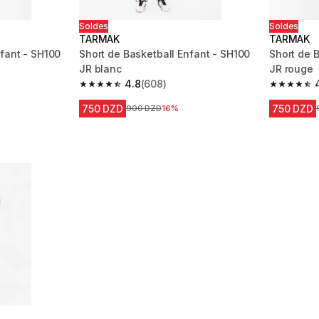
Soldes
Soldes
TARMAK
TARMAK
nfant - SH100
Short de Basketball Enfant - SH100
Short de 
JR blanc
JR rouge
4.8
(608)
m 608 reviews
4.8 out of 5 stars from 608 reviews
4.8 out of
750 DZD
750 DZD
Prix avant la réduction
900 DZD
16%