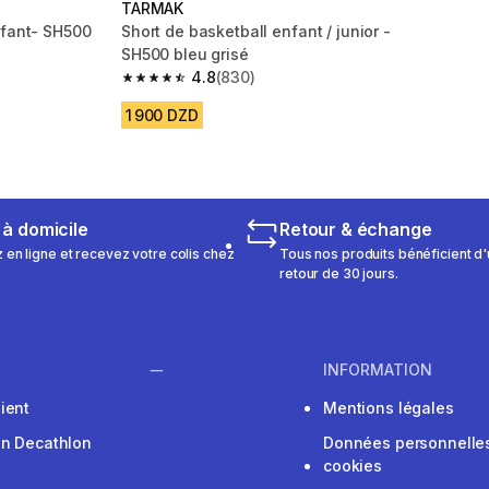
TARMAK
nfant- SH500
Short de basketball enfant / junior -
SH500 bleu grisé
4.8
(830)
m 830 reviews
4.8 out of 5 stars from 830 reviews
1 900 DZD
 à domicile
Retour & échange
n ligne et recevez votre colis chez
Tous nos produits bénéficient d'
retour de 30 jours.
INFORMATION
ient
Mentions légales
on Decathlon
Données personnelles
cookies