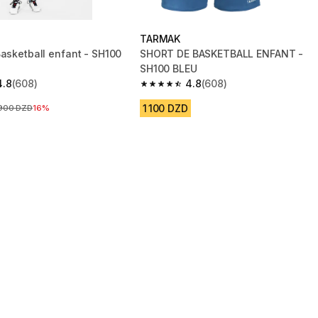
TARMAK
Basketball enfant - SH100
SHORT DE BASKETBALL ENFANT -
SH100 BLEU
4.8
(608)
4.8
(608)
 5 stars from 608 reviews
4.8 out of 5 stars from 608 reviews
1 100 DZD
Prix avant la réduction
900 DZD
16%