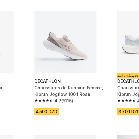
خفيضات دائمة
DECATHLON
DECATHL
ir
Chaussures de Running Femme,
Chaussur
Kiprun Jogflow 100.1 Rose
Kiprun Jo
m 6570 reviews
4.7
(5116)
4.7 out of 5 stars from 5116 reviews
4.7 out of
4 500 DZD
3 700 DZ