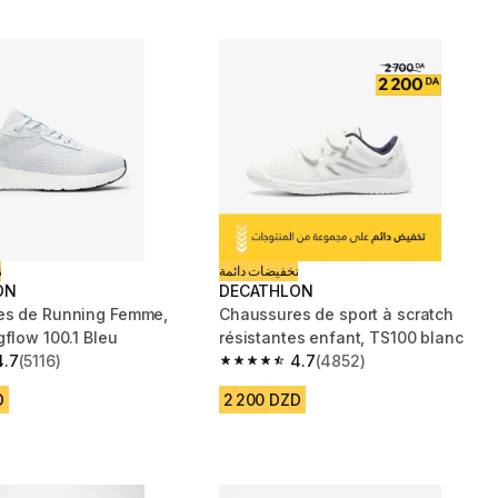
تخفيضات دائمة
ت
ON
DECATHLON
es de Running Femme,
Chaussures de sport à scratch
gflow 100.1 Bleu
résistantes enfant, TS100 blanc
4.7
(5116)
4.7
(4852)
 5 stars from 5116 reviews
4.7 out of 5 stars from 4852 reviews
D
2 200 DZD