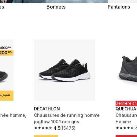
es
Bonnets
Pantalons
Dernière c
DECATHLON
QUECHUA
nnée homme,
Chaussures de running homme
Chaussure
jogflow 100.1 noir gris
Homme
4.5
(15475)
m 7831 reviews
4.5 out of 5 stars from 15475 reviews
4.6 out of