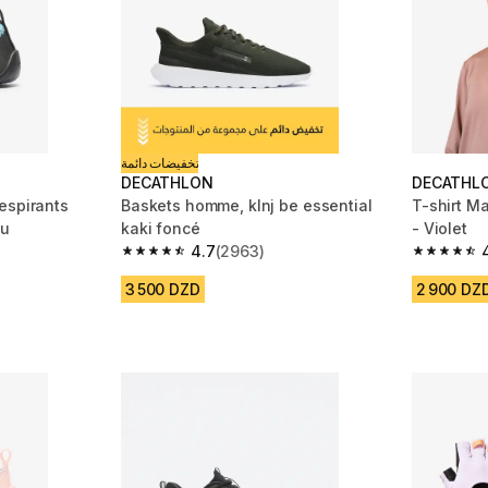
تخفيضات دائمة
DECATHLON
DECATHL
espirants
Baskets homme, klnj be essential
T-shirt 
eu
kaki foncé
- Violet
4.7
(2963)
m 4354 reviews
4.7 out of 5 stars from 2963 reviews
4.8 out of
3 500 DZD
2 900 DZ