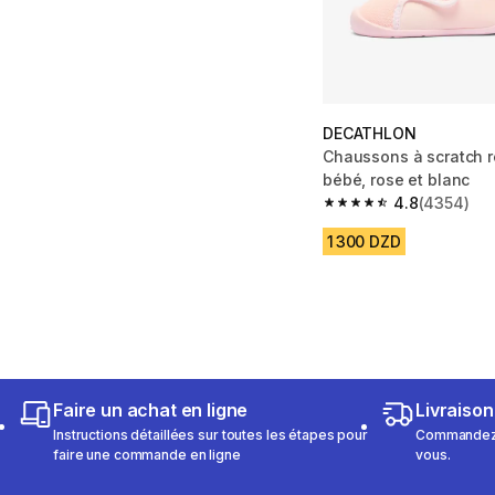
DECATHLON
Chaussons à scratch r
bébé, rose et blanc
4.8
(4354)
4.8 out of 5 stars fro
1 300 DZD
Faire un achat en ligne
Livraison
Instructions détaillées sur toutes les étapes pour
Commandez e
faire une commande en ligne
vous.