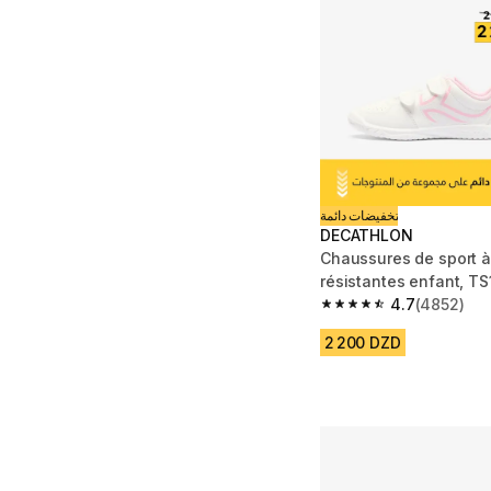
تخفيضات دائمة
DECATHLON
Chaussures de sport à
résistantes enfant, TS
rose
4.7
(4852)
4.7 out of 5 stars fro
2 200 DZD