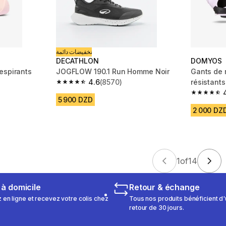
تخفيضات دائمة
DECATHLON
DOMYOS
espirants
JOGFLOW 190.1 Run Homme Noir
Gants de 
4.6
(8570)
résistants,
4.6 out of 5 stars from 8570 reviews
m 4354 reviews
4.6 out of
5 900 DZD
2 000 DZ
1
of
14
 à domicile
Retour & échange
n ligne et recevez votre colis chez
Tous nos produits bénéficient d'
retour de 30 jours.