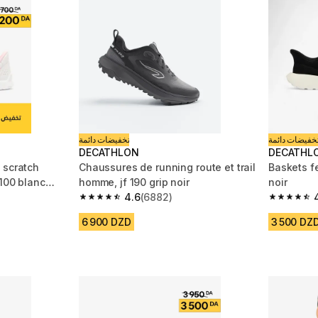
خفيضات دائمة
تخفيضات دائمة
DECATHLON
DECATHL
 scratch
Chaussures de running route et trail
Baskets 
100 blanc
homme, jf 190 grip noir
noir
4.6
(6882)
m 4852 reviews
4.6 out of 5 stars from 6882 reviews
4.7 out of
6 900 DZD
3 500 DZ