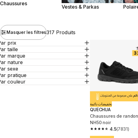
Chaussures
Vestes & Parkas
Polair
317 Produits
Masquer les filtres
ar prix
ar taille
Par marque
Par nature
Par sexe
ar pratique
Par couleur
تخفيضات دائمة
QUECHUA
Chaussures de rando
NH50 noir
4.5
(7831)
4.5 out of 5 stars fro