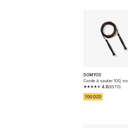
DOMYOS
Corde à sauter 100, no
4.6
(6570)
4.6 out of 5 stars fro
700 DZD