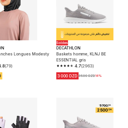
Soldes
ON
DECATHLON
Manches Longues Modesty
Baskets homme, KLNJ BE
ESSENTIAL gris
4.8
(79)
4.7
(2963)
 5 stars from 79 reviews
4.7 out of 5 stars from 2963 reviews
D
3 000 DZD
Prix avant la réduction
3 500 DZD
14%