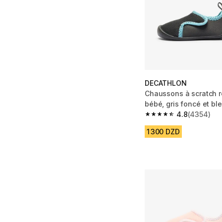
DECATHLON
Chaussons à scratch r
bébé, gris foncé et bl
4.8
(4354)
4.8 out of 5 stars fro
1 300 DZD