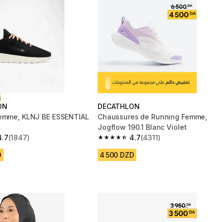
ت
ON
DECATHLON
femme, KLNJ BE ESSENTIAL
Chaussures de Running Femme,
Jogflow 190.1 Blanc Violet
4.7
(1847)
4.7
(4311)
 5 stars from 1847 reviews
4.7 out of 5 stars from 4311 reviews
D
4 500 DZD