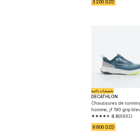
3 200 DZD
تخفيضات دائمة
DECATHLON
Chaussures de running 
homme, jf 190 grip ble
4.6
(6882)
4.6 out of 5 stars fro
6 900 DZD