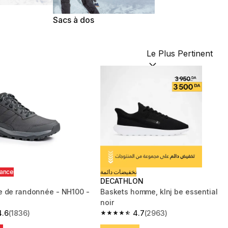
Sacs à dos
Trier par :
(optional)
hance
تخفيضات دائمة
DECATHLON
 de randonnée - NH100 -
Baskets homme, klnj be essential
noir
4.6
(1836)
4.7
(2963)
 5 stars from 1836 reviews
4.7 out of 5 stars from 2963 reviews