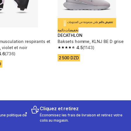
تخفيضات دائمة
DECATHLON
musculation respirants et
Baksets homme, KLNJ BE D grise
 violet et noir
4.5
(1143)
4.5 out of 5 stars from 1143 reviews
4.6
(736)
 5 stars from 736 reviews
2 500 DZD
D
Cliquez et retirez
une politique de
Économisez les frais de livraison et retirez votre
colis au magasin.