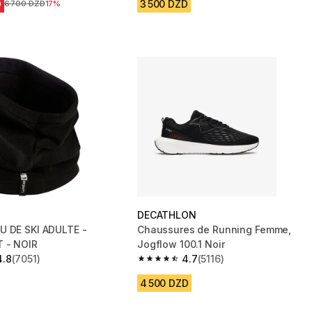
D
3 500 DZD
Prix avant la réduction
6 700 DZD
17%
DECATHLON
U DE SKI ADULTE -
Chaussures de Running Femme,
 - NOIR
Jogflow 100.1 Noir
4.8
(7051)
4.7
(5116)
 5 stars from 7051 reviews
4.7 out of 5 stars from 5116 reviews
4 500 DZD