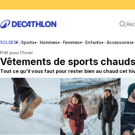
Recher
SOLDES🏷️
Sports
Hommes
Femmes
Enfants
Accessoires
Accueil
Prêt pour l'hiver
Vêtements de sports chauds 
Tout ce qu'il vous faut pour rester bien au chaud cet hi