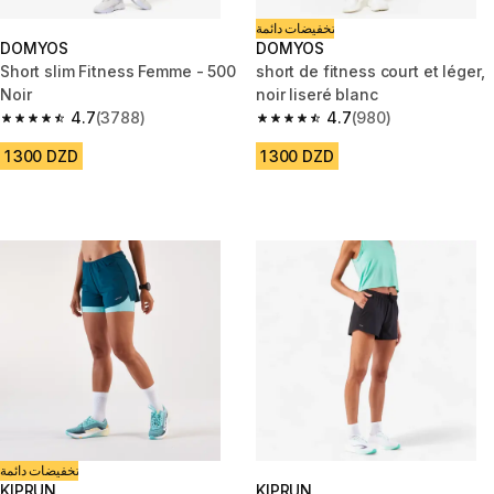
تخفيضات دائمة
DOMYOS
DOMYOS
Short slim Fitness Femme - 500
short de fitness court et léger,
Noir
noir liseré blanc
4.7
(3788)
4.7
(980)
4.7 out of 5 stars from 3788 reviews
4.7 out of 5 stars from 980 rev
1 300 DZD
1 300 DZD
تخفيضات دائمة
KIPRUN
KIPRUN