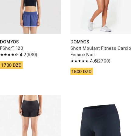
DOMYOS
DOMYOS
FShorT 120
Short Moulant Fitness Cardio
4.7
(980)
Femme Noir
4.7 out of 5 stars from 980 reviews
4.6
(2700)
4.6 out of 5 stars from 2700 re
1 700 DZD
1 500 DZD