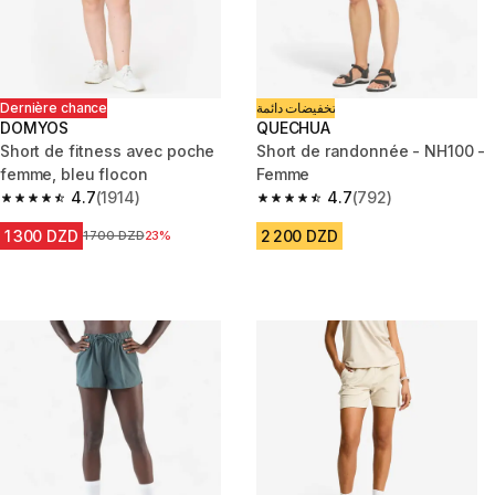
Dernière chance
تخفيضات دائمة
DOMYOS
QUECHUA
Short de fitness avec poche
Short de randonnée - NH100 -
femme, bleu flocon
Femme
4.7
(1914)
4.7
(792)
4.7 out of 5 stars from 1914 reviews
4.7 out of 5 stars from 792 rev
1 300 DZD
2 200 DZD
Prix avant la réduction
1 700 DZD
23%