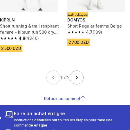
تخفيضات دائمة
KIPRUN
DOMYOS
Short running & trail respirant
Short Regular femme Beige
femme - kiprun run 500 dry
4.7
(139)
4.7 out of 5 stars from 139 rev
vert foncé
4.8
(4346)
4.8 out of 5 stars from 4346 reviews
2 700 DZD
2 500 DZD
1
of
2
Retour au sommet
Faire un achat en ligne
Instructions détaillées sur toutes les étapes pour faire une
commande en ligne