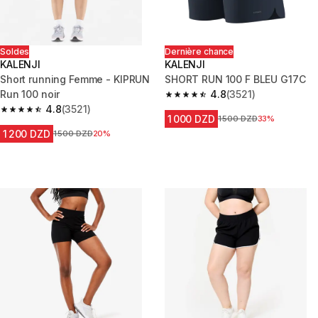
Soldes
Dernière chance
KALENJI
KALENJI
Short running Femme - KIPRUN
SHORT RUN 100 F BLEU G17C
Run 100 noir
4.8
(3521)
4.8 out of 5 stars from 3521 re
4.8
(3521)
4.8 out of 5 stars from 3521 reviews
1 000 DZD
Prix avant la réduction
1 500 DZD
33%
1 200 DZD
Prix avant la réduction
1 500 DZD
20%