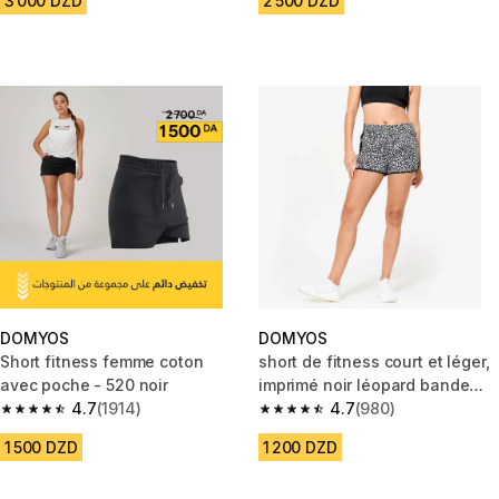
3 000 DZD
2 500 DZD
DOMYOS
DOMYOS
Short fitness femme coton
short de fitness court et léger,
avec poche - 520 noir
imprimé noir léopard bande
4.7
(1914)
noire
4.7
(980)
4.7 out of 5 stars from 1914 reviews
4.7 out of 5 stars from 980 rev
1 500 DZD
1 200 DZD