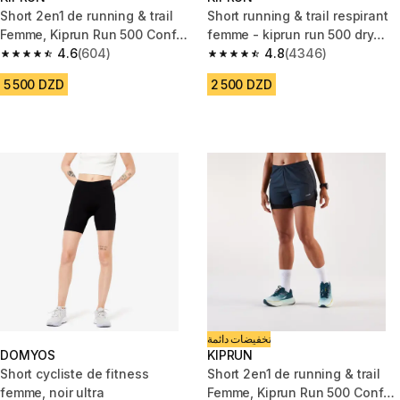
Short 2en1 de running & trail
Short running & trail respirant
Femme, Kiprun Run 500 Confort
femme - kiprun run 500 dry
bleu canard
4.6
(604)
noir
4.8
(4346)
4.6 out of 5 stars from 604 reviews
4.8 out of 5 stars from 4346 r
5 500 DZD
2 500 DZD
تخفيضات دائمة
DOMYOS
KIPRUN
Short cycliste de fitness
Short 2en1 de running & trail
femme, noir ultra
Femme, Kiprun Run 500 Confort