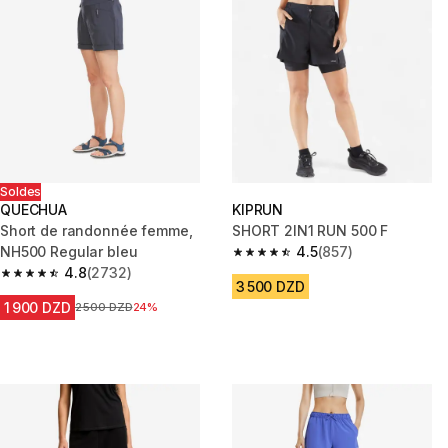
Soldes
QUECHUA
KIPRUN
Short de randonnée femme,
SHORT 2IN1 RUN 500 F
NH500 Regular bleu
4.5
(857)
4.5 out of 5 stars from 857 rev
4.8
(2732)
4.8 out of 5 stars from 2732 reviews
3 500 DZD
1 900 DZD
Prix avant la réduction
2 500 DZD
24%