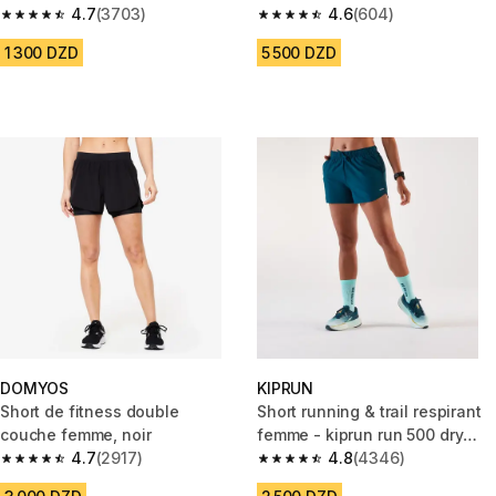
4.7
(3703)
noir
4.6
(604)
4.7 out of 5 stars from 3703 reviews
4.6 out of 5 stars from 604 rev
1 300 DZD
5 500 DZD
DOMYOS
KIPRUN
Short de fitness double
Short running & trail respirant
couche femme, noir
femme - kiprun run 500 dry
4.7
(2917)
bleu canard
4.8
(4346)
4.7 out of 5 stars from 2917 reviews
4.8 out of 5 stars from 4346 r