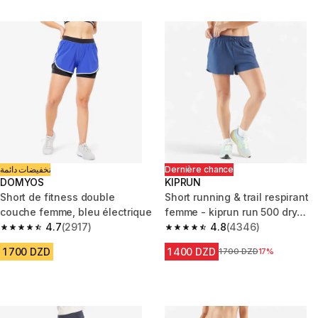
تخفيضات دائمة
Dernière chance
DOMYOS
KIPRUN
Short de fitness double
Short running & trail respirant
couche femme, bleu électrique
femme - kiprun run 500 dry
4.7
(2917)
bleu
4.8
(4346)
4.7 out of 5 stars from 2917 reviews
4.8 out of 5 stars from 4346 r
1 700 DZD
1 400 DZD
Prix avant la réduction
1 700 DZD
17%