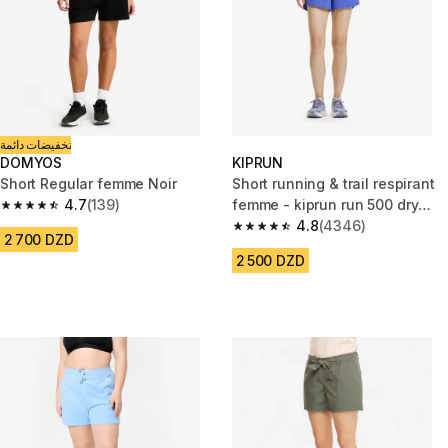
تخفيضات دائمة
DOMYOS
KIPRUN
Short Regular femme Noir
Short running & trail respirant
4.7
(139)
femme - kiprun run 500 dry
4.7 out of 5 stars from 139 reviews
violet foncé
4.8
(4346)
4.8 out of 5 stars from 4346 r
2 700 DZD
2 500 DZD