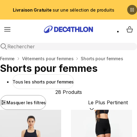
Livraison Gratuite
sur une sélection de produits
Menu
My 
Recherche ouverte
Accueil
Femme
Vêtements pour femmes
Shorts pour femmes
Shorts pour femmes
Tous les shorts pour femmes
28 Produits
Masquer les filtres
Trier par :
(optional)