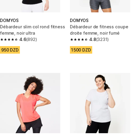
DOMYOS
DOMYOS
Débardeur slim col rond fitness
Débardeur de fitness coupe
femme, noir ultra
droite femme, noir fumé
4.6
(892)
4.8
(3231)
4.6 out of 5 stars from 892 reviews
4.8 out of 5 stars from 3231 re
950 DZD
1 500 DZD