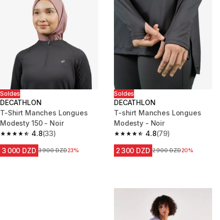
Soldes
Soldes
DECATHLON
DECATHLON
T-Shirt Manches Longues
T-shirt Manches Longues
Modesty 150 - Noir
Modesty - Noir
4.8
(33)
4.8
(79)
4.8 out of 5 stars from 33 reviews
4.8 out of 5 stars from 79 revi
3 000 DZD
2 300 DZD
Prix avant la réduction
3 900 DZD
23%
Prix avant la réduction
2 900 DZD
20%