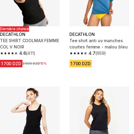
Dernière chance
DECATHLON
DECATHLON
TEE SHIRT COOLMAX FEMME
Tee shirt anti uv manches
COL V NOIR
courtes femme - malou bleu
4.6
(411)
4.7
(959)
4.6 out of 5 stars from 411 reviews
4.7 out of 5 stars from 959 rev
1 700 DZD
1 700 DZD
Prix avant la réduction
2 000 DZD
15%