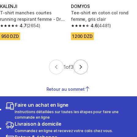
KALENJI
DOMYOS
T-shirt manches courtes
Tee-shirt en coton col rond
running respirant femme - Dry
femme, gris clair
corail fluo
4.7
(2654)
4.6
(4481)
4.7 out of 5 stars from 2654 reviews
4.6 out of 5 stars from 4481 re
950 DZD
1 200 DZD
1
of
3
Retour au sommet
Faire un achat en ligne
Instructions détaillées sur toutes les étapes pour faire une
commande en ligne
Livraison à domicile
Commandez en ligne et recevez votre colis chez vous.