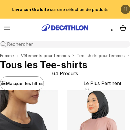
Livraison Gratuite
sur une sélection de produits
Menu
My 
Recherche ouverte
Accueil
Femme
Vêtements pour femmes
Tee-shirts pour femmes
Tous les Tee-shirts
64 Produits
Masquer les filtres
Trier par :
(optional)