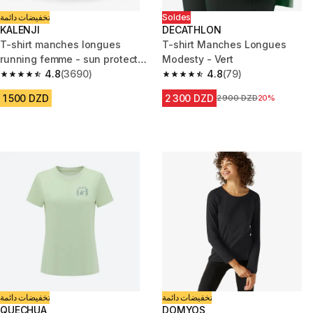
تخفيضات دائمة
Soldes
KALENJI
DECATHLON
T-shirt manches longues
T-shirt Manches Longues
running femme - sun protect
Modesty - Vert
rose
4.8
(3690)
4.8
(79)
4.8 out of 5 stars from 3690 reviews
4.8 out of 5 stars from 79 revi
1 500 DZD
2 300 DZD
Prix avant la réduction
2 900 DZD
20%
تخفيضات دائمة
تخفيضات دائمة
QUECHUA
DOMYOS