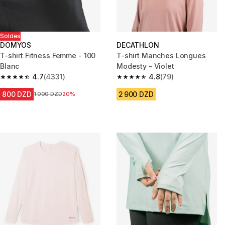
Soldes
DOMYOS
DECATHLON
T-shirt Fitness Femme - 100
T-shirt Manches Longues
Blanc
Modesty - Violet
4.7
(4331)
4.8
(79)
4.7 out of 5 stars from 4331 reviews
4.8 out of 5 stars from 79 revi
800 DZD
2 900 DZD
Prix avant la réduction
1 000 DZD
20%