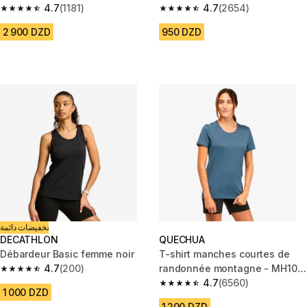
et floral parrot
4.7
(1181)
noir
4.7
(2654)
4.7 out of 5 stars from 1181 reviews
4.7 out of 5 stars from 2654 re
2 900 DZD
950 DZD
تخفيضات دائمة
DECATHLON
QUECHUA
Débardeur Basic femme noir
T-shirt manches courtes de
4.7
(200)
randonnée montagne - MH100
4.7 out of 5 stars from 200 reviews
- Femme
4.7
(6560)
4.7 out of 5 stars from 6560 re
1 000 DZD
1 200 DZD