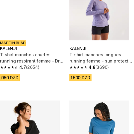
MADE IN BLADI
KALENJI
KALENJI
T-shirt manches courtes
T-shirt manches longues
running respirant femme - Dry
running femme - sun protect
blanc
4.7
(2654)
violet
4.8
(3690)
4.7 out of 5 stars from 2654 reviews
4.8 out of 5 stars from 3690 re
950 DZD
1 500 DZD