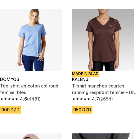
MADE IN BLADI
DOMYOS
KALENJI
Tee-shirt en coton col rond
T-shirt manches courtes
femme, bleu
running respirant femme - Dry
4.6
(4481)
marron
4.7
(2654)
4.6 out of 5 stars from 4481 reviews
4.7 out of 5 stars from 2654 re
900 DZD
950 DZD