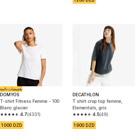
تخفيضات دائمة
DOMYOS
DECATHLON
T-shirt Fitness Femme - 100
T shirt crop top femme,
Blanc glacier
Elementals, gris
4.7
(4331)
4.5
(49)
4.7 out of 5 stars from 4331 reviews
4.5 out of 5 stars from 49 revi
1 000 DZD
1 900 DZD