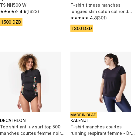
TS NH500 W
T-shirt fitness manches
4.9
(1623)
longues slim coton col rond
4.9 out of 5 stars from 1623 reviews
femme noir
4.8
(301)
4.8 out of 5 stars from 301 rev
1 500 DZD
1 300 DZD
MADE IN BLADI
DECATHLON
KALENJI
Tee shirt anti uv surf top 500
T-shirt manches courtes
manches courtes femme noir
running respirant femme - Dry