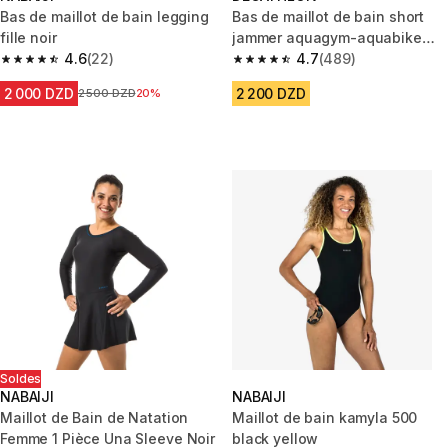
Bas de maillot de bain legging
Bas de maillot de bain short
fille noir
jammer aquagym-aquabike
4.6
(22)
femme mila noir
4.7
(489)
4.6 out of 5 stars from 22 reviews
4.7 out of 5 stars from 489 rev
2 000 DZD
2 200 DZD
Prix avant la réduction
2 500 DZD
20%
Soldes
NABAIJI
NABAIJI
Maillot de Bain de Natation
Maillot de bain kamyla 500
Femme 1 Pièce Una Sleeve Noir
black yellow