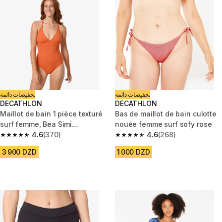
تخفيضات دائمة
تخفيضات دائمة
DECATHLON
DECATHLON
Maillot de bain 1 pièce texturé
Bas de maillot de bain culotte
surf femme, Bea Simi
nouée femme surf sofy rose
terracotta
4.6
(370)
4.6
(268)
4.6 out of 5 stars from 370 reviews
4.6 out of 5 stars from 268 rev
3 900 DZD
1 000 DZD