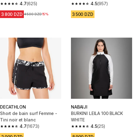
4.7
(625)
4.5
(957)
4.7 out of 5 stars from 625 reviews
4.5 out of 5 stars from 957 rev
3 800 DZD
3 500 DZD
Prix avant la réduction
4 500 DZD
15%
DECATHLON
NABAIJI
Short de bain surf Femme -
BURKINI LEILA 100 BLACK
Tini noir et blanc
WHITE
4.7
(1673)
4.5
(25)
4.7 out of 5 stars from 1673 reviews
4.5 out of 5 stars from 25 revi
2 000 DZD
8 900 DZD