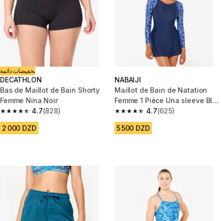
تخفيضات دائمة
DECATHLON
NABAIJI
Bas de Maillot de Bain Shorty
Maillot de Bain de Natation
Femme Nina Noir
Femme 1 Pièce Una sleeve Bleu
4.7
(828)
foncé
4.7
(625)
4.7 out of 5 stars from 828 reviews
4.7 out of 5 stars from 625 rev
2 000 DZD
5 500 DZD