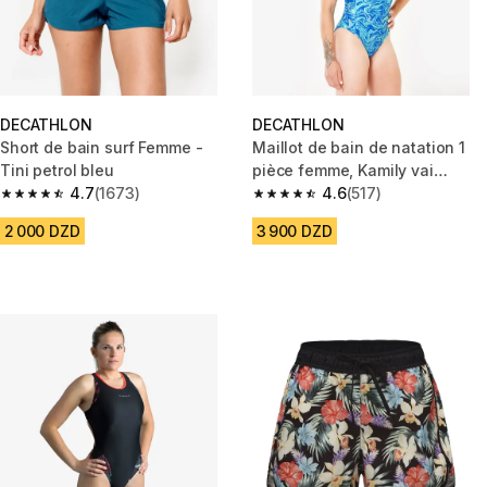
DECATHLON
DECATHLON
Short de bain surf Femme -
Maillot de bain de natation 1
Tini petrol bleu
pièce femme, Kamily vai
4.7
(1673)
turquoise
4.6
(517)
4.7 out of 5 stars from 1673 reviews
4.6 out of 5 stars from 517 rev
2 000 DZD
3 900 DZD