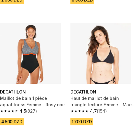
DECATHLON
DECATHLON
Maillot de bain 1 pièce
Haut de maillot de bain
aquafitness Femme - Rosy noir
triangle texturé Femme - Mae
4.5
(827)
noir
4.7
(154)
4.5 out of 5 stars from 827 reviews
4.7 out of 5 stars from 154 rev
4 500 DZD
1 700 DZD