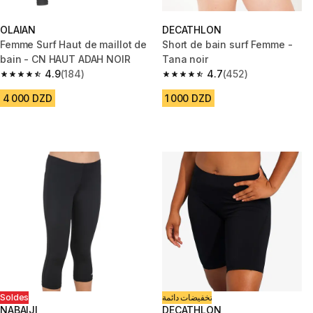
OLAIAN
DECATHLON
Femme Surf Haut de maillot de
Short de bain surf Femme -
bain - CN HAUT ADAH NOIR
Tana noir
4.9
(184)
4.7
(452)
4.9 out of 5 stars from 184 reviews
4.7 out of 5 stars from 452 rev
4 000 DZD
1 000 DZD
Soldes
تخفيضات دائمة
NABAIJI
DECATHLON