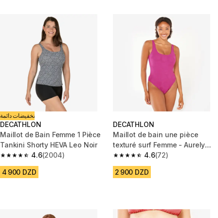
تخفيضات دائمة
DECATHLON
DECATHLON
Maillot de Bain Femme 1 Pièce
Maillot de bain une pièce
Tankini Shorty HEVA Leo Noir
texturé surf Femme - Aurely
4.6
(2004)
violet
4.6
(72)
4.6 out of 5 stars from 2004 reviews
4.6 out of 5 stars from 72 revi
4 900 DZD
2 900 DZD