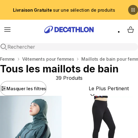
Livraison Gratuite
sur une sélection de produits
Menu
My 
Recherche ouverte
Accueil
Femme
Vêtements pour femmes
Maillots de bain pour fem
Tous les maillots de bain
39 Produits
Masquer les filtres
Trier par :
(optional)