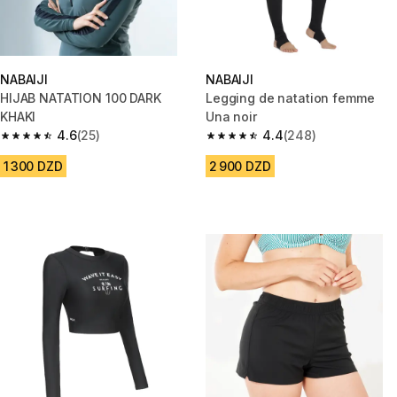
NABAIJI
NABAIJI
HIJAB NATATION 100 DARK
Legging de natation femme
KHAKI
Una noir
4.6
(25)
4.4
(248)
4.6 out of 5 stars from 25 reviews
4.4 out of 5 stars from 248 rev
1 300 DZD
2 900 DZD