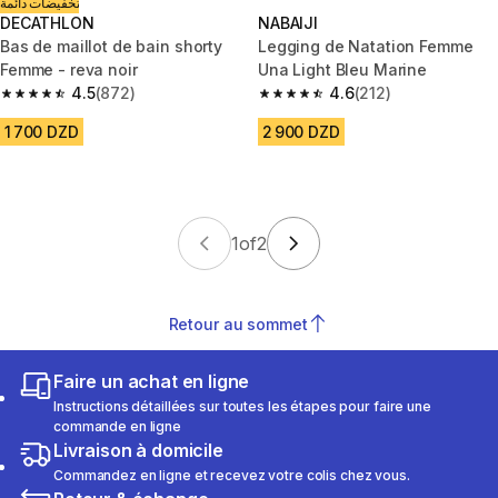
تخفيضات دائمة
DECATHLON
NABAIJI
Bas de maillot de bain shorty
Legging de Natation Femme
Femme - reva noir
Una Light Bleu Marine
4.5
(872)
4.6
(212)
4.5 out of 5 stars from 872 reviews
4.6 out of 5 stars from 212 rev
1 700 DZD
2 900 DZD
1
of
2
Retour au sommet
Faire un achat en ligne
Instructions détaillées sur toutes les étapes pour faire une
commande en ligne
Livraison à domicile
Commandez en ligne et recevez votre colis chez vous.