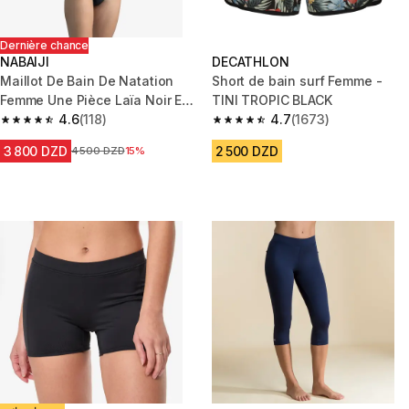
Dernière chance
NABAIJI
DECATHLON
Maillot De Bain De Natation
Short de bain surf Femme -
Femme Une Pièce Laïa Noir Et
TINI TROPIC BLACK
Rouge
4.6
(118)
4.7
(1673)
4.6 out of 5 stars from 118 reviews
4.7 out of 5 stars from 1673 re
3 800 DZD
2 500 DZD
Prix avant la réduction
4 500 DZD
15%