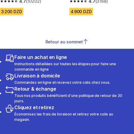
zip gris
4.7
(10202)
zip bleu
4.7
(3168)
4.7 out of 5 stars from 10202 reviews
4.7 out of 5 stars from 3168 re
3 200 DZD
4 900 DZD
Retour au sommet
Faire un achat en ligne
Instructions détaillées sur toutes les étapes pour faire une
commande en ligne
Livraison à domicile
Commandez en ligne et recevez votre colis chez vous.
Retour & échange
Tous nos produits bénéficient d'une politique de retour de 30
jours.
Cliquez et retirez
Économisez les frais de livraison et retirez votre colis au
magasin.