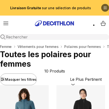
Livraison Gratuite
sur une sélection de produits
Menu
My 
Recherche ouverte
Accueil
Femme
Vêtements pour femmes
Polaires pour femmes
T
Toutes les polaires pour
femmes
10 Produits
Masquer les filtres
Trier par :
(optional)