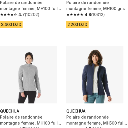
Polaire de randonnée
Polaire de randonnée
montagne femme, MH100 full
montagne femme, MH100 gris
zip blanc
4.7
(10202)
4.8
(10312)
4.7 out of 5 stars from 10202 reviews
4.8 out of 5 stars from 10312 r
3 400 DZD
2 200 DZD
QUECHUA
QUECHUA
Polaire de randonnée
Polaire de randonnée
montagne femme, MH100 full
montagne femme, MH500 full