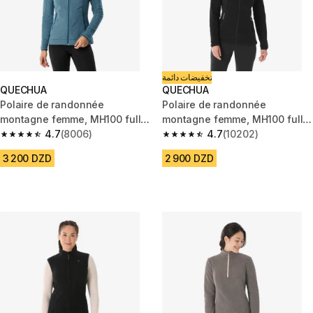
تخفيضات دائمة
QUECHUA
QUECHUA
Polaire de randonnée
Polaire de randonnée
montagne femme, MH100 full
montagne femme, MH100 full
zip bleu
4.7
(8006)
zip noir
4.7
(10202)
4.7 out of 5 stars from 8006 reviews
4.7 out of 5 stars from 10202 r
3 200 DZD
2 900 DZD