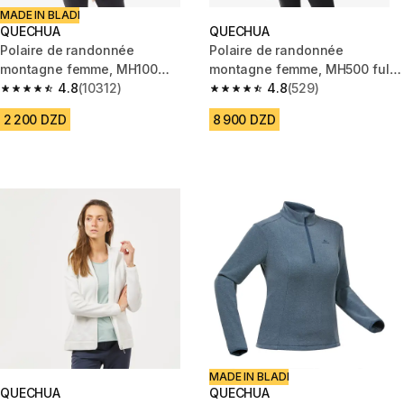
MADE IN BLADI
QUECHUA
QUECHUA
Polaire de randonnée
Polaire de randonnée
montagne femme, MH100
montagne femme, MH500 full
turquoise
4.8
(10312)
zip blanc
4.8
(529)
4.8 out of 5 stars from 10312 reviews
4.8 out of 5 stars from 529 rev
2 200 DZD
8 900 DZD
MADE IN BLADI
QUECHUA
QUECHUA