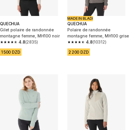
MADE IN BLADI
QUECHUA
QUECHUA
Gilet polaire de randonnée
Polaire de randonnée
montagne femme, MH100 noir
montagne femme, MH100 grise
4.8
(2835)
4.8
(10312)
4.8 out of 5 stars from 2835 reviews
4.8 out of 5 stars from 10312 r
1 500 DZD
2 200 DZD