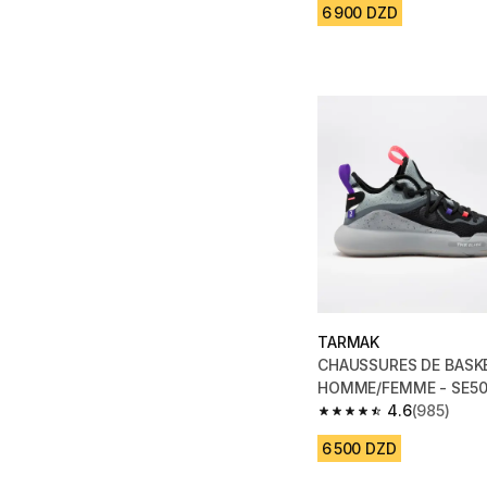
6 900 DZD
TARMAK
CHAUSSURES DE BASK
HOMME/FEMME - SE50
GRIS
4.6
(985)
4.6 out of 5 stars fro
6 500 DZD