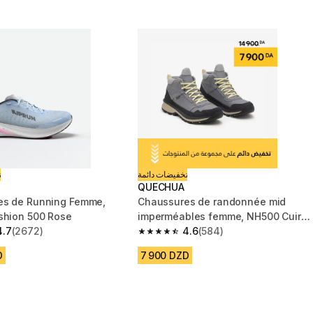
تخفيضات دائمة
ت
QUECHUA
es de Running Femme,
Chaussures de randonnée mid
shion 500 Rose
imperméables femme, NH500 Cuir
4.7
(2672)
WP gris
4.6
(584)
 5 stars from 2672 reviews
4.6 out of 5 stars from 584 reviews
D
7 900 DZD