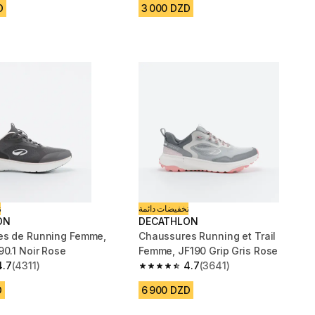
D
3 000 DZD
تخفيضات دائمة
ت
ON
DECATHLON
es de Running Femme,
Chaussures Running et Trail
90.1 Noir Rose
Femme, JF190 Grip Gris Rose
4.7
(4311)
4.7
(3641)
 5 stars from 4311 reviews
4.7 out of 5 stars from 3641 reviews
D
6 900 DZD