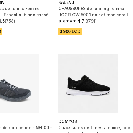
ON
KALENJI
es de tennis Femme
CHAUSSURES de running femme
 - Essential blanc cassé
JOGFLOW 500.1 noir et rose corail
4.5
(758)
4.7
(3791)
 5 stars from 758 reviews
4.7 out of 5 stars from 3791 reviews
D
3 900 DZD
DOMYOS
 randonnée - NH100 -
Chaussures de fitness femme, noir