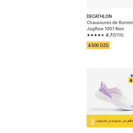
DECATHLON
Chaussures de Runni
Jogflow 100.1 Noir
4.7
(5116)
4.7 out of 5 stars from
4 500 DZD