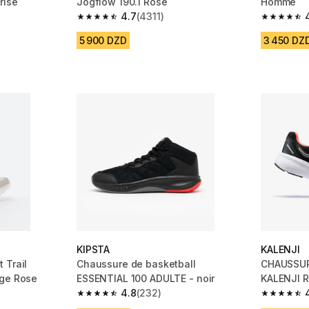
rise
Jogflow 190.1 Rose
Homme
4.7
(4311)
 5116 reviews
4.7 out of 5 stars from 4311 reviews
4.1 out of
5 900 DZD
3 450 DZ
KIPSTA
KALENJI
 Trail
Chaussure de basketball
CHAUSSUR
ige Rose
ESSENTIAL 100 ADULTE - noir
KALENJI 
4.8
(232)
m 3641 reviews
4.8 out of 5 stars from 232 reviews
4.7 out of