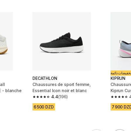
خفيضات دائمة
DECATHLON
KIPRUN
all
Chaussures de sport femme,
Chaussur
 - blanche
Essential Icon noir et blanc
Kiprun Cu
4.4
(196)
m 232 reviews
4.4 out of 5 stars from 196 reviews
4.7 out of
6 500 DZD
7 900 DZ