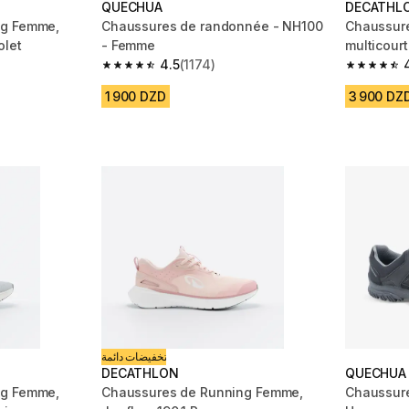
QUECHUA
DECATHL
ng Femme,
Chaussures de randonnée - NH100
Chaussur
olet
- Femme
multicourt
4.5
(1174)
m 4311 reviews
4.5 out of 5 stars from 1174 reviews
4.5 out of
1 900 DZD
3 900 DZ
تخفيضات دائمة
DECATHLON
QUECHUA
ng Femme,
Chaussures de Running Femme,
Chaussure de