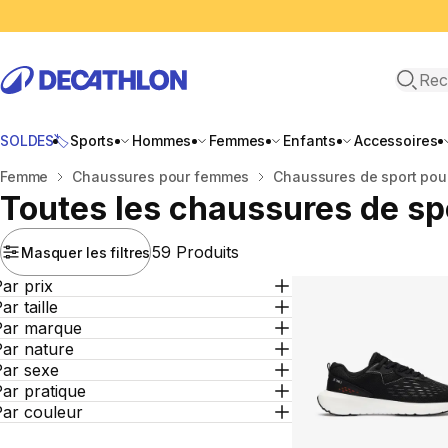
Recher
SOLDES🏷️
Sports
Hommes
Femmes
Enfants
Accessoires
Accueil
Femme
Chaussures pour femmes
Chaussures de sport po
Toutes les chaussures de s
59 Produits
Masquer les filtres
ar prix
ar taille
Par marque
Par nature
Par sexe
ar pratique
Par couleur