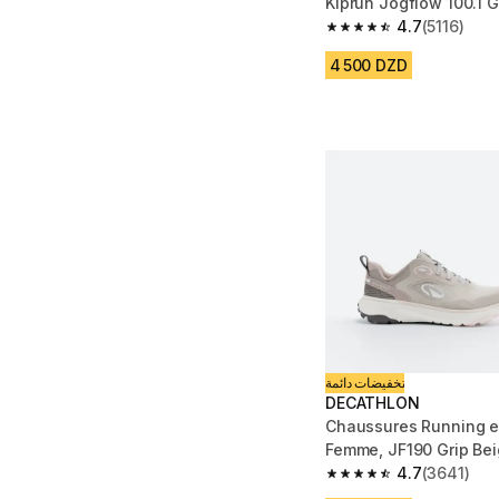
Kiprun Jogflow 100.1 G
4.7
(5116)
4.7 out of 5 stars from
4 500 DZD
تخفيضات دائمة
DECATHLON
Chaussures Running et
Femme, JF190 Grip Be
4.7
(3641)
4.7 out of 5 stars fro