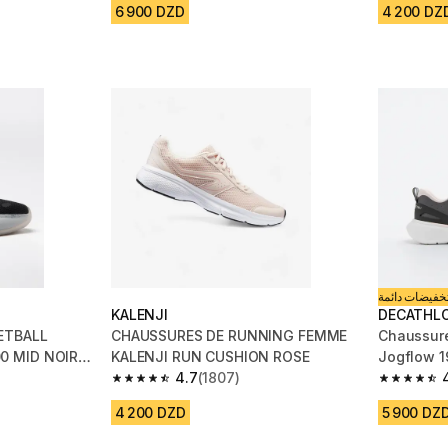
6 900 DZD
4 200 DZ
خفيضات دائمة
KALENJI
DECATHL
ETBALL
CHAUSSURES DE RUNNING FEMME
Chaussur
0 MID NOIR
KALENJI RUN CUSHION ROSE
Jogflow 1
4.7
(1807)
m 985 reviews
4.7 out of 5 stars from 1807 reviews
4.7 out of
4 200 DZD
5 900 DZ