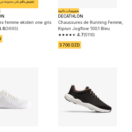
تخفيضات دائمة
ت
ON
DECATHLON
s femme ekiden one gris
Chaussures de Running Femme,
4.6
(3693)
Kiprun Jogflow 100.1 Bleu
 5 stars from 3693 reviews
4.7
(5116)
4.7 out of 5 stars from 5116 reviews
D
3 700 DZD