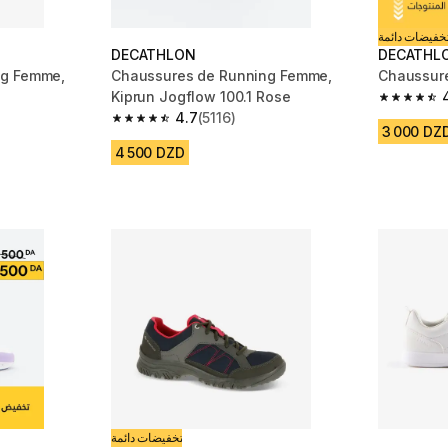
خفيضات دائمة
DECATHLON
DECATHL
ng Femme,
Chaussures de Running Femme,
Chaussure
Kiprun Jogflow 100.1 Rose
4.6 out of
4.7
(5116)
 5116 reviews
4.7 out of 5 stars from 5116 reviews
3 000 DZ
4 500 DZD
تخفيضات دائمة