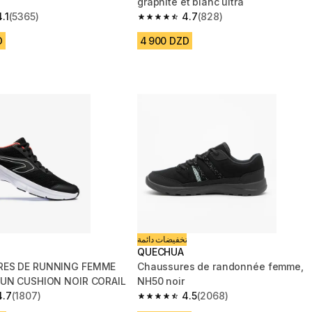
graphite et blanc ultra
4.1
(5365)
4.7
(828)
 5 stars from 5365 reviews
4.7 out of 5 stars from 828 reviews
D
4 900 DZD
تخفيضات دائمة
QUECHUA
ES DE RUNNING FEMME
Chaussures de randonnée femme,
RUN CUSHION NOIR CORAIL
NH50 noir
4.7
(1807)
4.5
(2068)
 5 stars from 1807 reviews
4.5 out of 5 stars from 2068 reviews