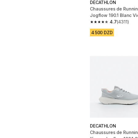
DECATHLON
Chaussures de Runni
Jogflow 190.1 Blanc Vi
4.7
(4311)
4.7 out of 5 stars fro
4 500 DZD
DECATHLON
Chaussures de Runni