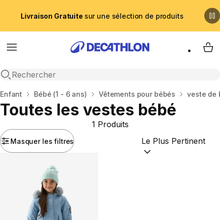
Livraison Gratuite
sur une sélection de produits
Menu
My 
Recherche ouverte
Accueil
Enfant
Bébé (1 - 6 ans)
Vêtements pour bébés
veste de
Toutes les vestes bébé
1 Produits
Masquer les filtres
Trier par :
(optional)