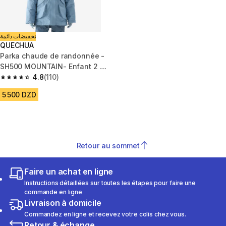
تخفيضات دائمة
QUECHUA
Parka chaude de randonnée -
SH500 MOUNTAIN- Enfant 2 -
6 ans
4.8
(110)
4.8 out of 5 stars from 110 reviews
5 500 DZD
Retour au sommet
Faire un achat en ligne
Instructions détaillées sur toutes les étapes pour faire une
commande en ligne
Livraison à domicile
Commandez en ligne et recevez votre colis chez vous.
Retour & échange