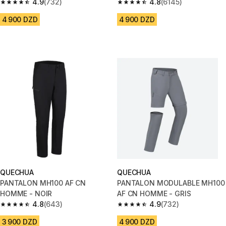
4.9
(732)
4.8
(6145)
4.9 out of 5 stars from 732 reviews
4.8 out of 5 stars from 6145 re
4 900 DZD
4 900 DZD
QUECHUA
QUECHUA
PANTALON MH100 AF CN
PANTALON MODULABLE MH100
HOMME - NOIR
AF CN HOMME - GRIS
4.8
(643)
4.9
(732)
4.8 out of 5 stars from 643 reviews
4.9 out of 5 stars from 732 rev
3 900 DZD
4 900 DZD