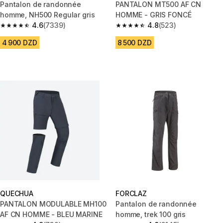
Pantalon de randonnée
PANTALON MT500 AF CN
homme, NH500 Regular gris
HOMME - GRIS FONCÉ
4.6
(7339)
4.8
(523)
4.6 out of 5 stars from 7339 reviews
4.8 out of 5 stars from 523 rev
4 900 DZD
8 500 DZD
QUECHUA
FORCLAZ
PANTALON MODULABLE MH100
Pantalon de randonnée
AF CN HOMME - BLEU MARINE
homme, trek 100 gris