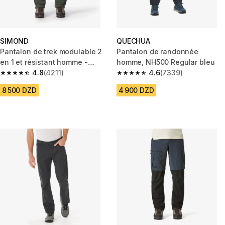
SIMOND
QUECHUA
Pantalon de trek modulable 2
Pantalon de randonnée
en 1 et résistant homme -
homme, NH500 Regular bleu
mt500
4.8
(4211)
4.6
(7339)
4.8 out of 5 stars from 4211 reviews
4.6 out of 5 stars from 7339 re
8 500 DZD
4 900 DZD