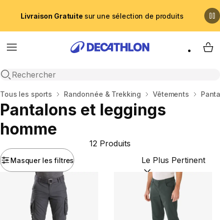
Livraison Gratuite
sur une sélection de produits
Menu
My 
Recherche ouverte
Accueil
Tous les sports
Randonnée & Trekking
Vêtements
Panta
Pantalons et leggings
homme
12 Produits
Masquer les filtres
Trier par :
(optional)