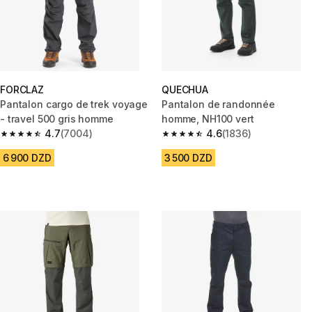
FORCLAZ
QUECHUA
Pantalon cargo de trek voyage
Pantalon de randonnée
- travel 500 gris homme
homme, NH100 vert
4.7
(7004)
4.6
(1836)
4.7 out of 5 stars from 7004 reviews
4.6 out of 5 stars from 1836 re
6 900 DZD
3 500 DZD