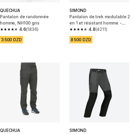
QUECHUA
SIMOND
Pantalon de randonnée
Pantalon de trek modulable 2
homme, NH100 gris
en 1 et résistant homme -
4.6
(1836)
mt500
4.8
(4211)
4.6 out of 5 stars from 1836 reviews
4.8 out of 5 stars from 4211 re
3 500 DZD
8 500 DZD
QUECHUA
SIMOND