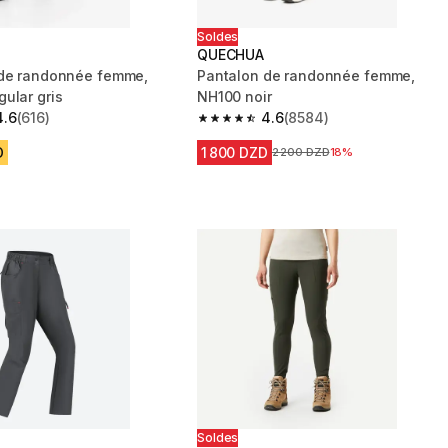
Soldes
QUECHUA
 de randonnée femme,
Pantalon de randonnée femme,
ular gris
NH100 noir
4.6
(616)
4.6
(8584)
 5 stars from 616 reviews
4.6 out of 5 stars from 8584 reviews
D
1 800 DZD
Prix avant la réduction
2 200 DZD
18%
Soldes