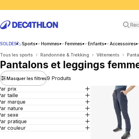
Recher
SOLDES🏷️
Sports
Hommes
Femmes
Enfants
Accessoires
Accueil
Tous les sports
Randonnée & Trekking
Vêtements
Panta
Pantalons et leggings femm
9 Produits
Masquer les filtres
ar prix
ar taille
Par marque
Par nature
Par sexe
ar pratique
Par couleur