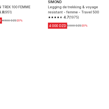
SIMOND
 TREK 100 FEMME
Legging de trekking & voyage
4.8
(951)
resistant - femme - Travel 500
 5 stars from 951 reviews
4.7
(1975)
4.7 out of 5 stars from 1975 reviews
D
Prix avant la réduction
4 900 DZD
20%
4 000 DZD
Prix avant la réduction
5 000 DZD
20%