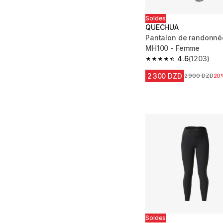
Soldes
QUECHUA
Pantalon de randonné
MH100 - Femme
4.6
(1203)
4.6 out of 5 stars fro
2 300 DZD
Prix avant la 
2 900 DZD
20
Soldes