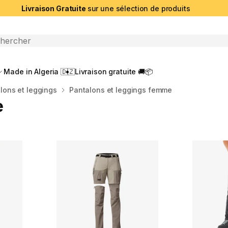
Livraison Gratuite
sur une sélection de produits
che ouverte
Made in Algeria 🇩🇿
Livraison gratuite 🚚📦
lons et leggings
Pantalons et leggings femme
e