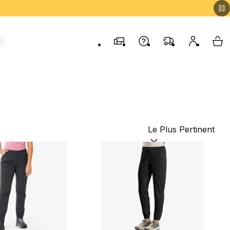
Magasins
Contactez-nous
FAQ
Mon comp
My 
Trier par :
(optional)