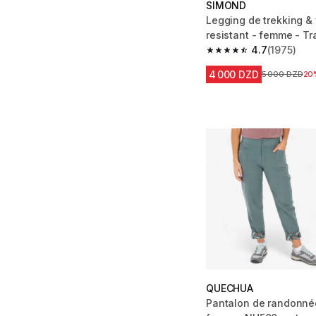
SIMOND
Legging de trekking &
resistant - femme - Tr
4.7
(1975)
4.7 out of 5 stars fro
4 000 DZD
Prix avant la 
5 000 DZD
20
QUECHUA
Pantalon de randonnée