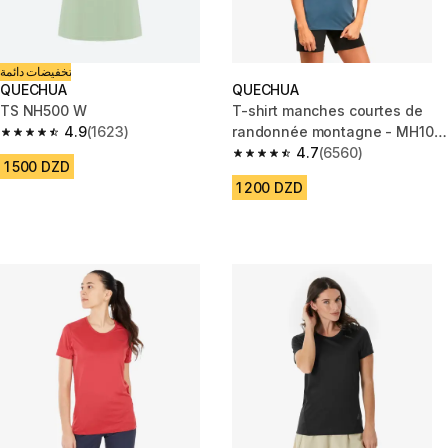
تخفيضات دائمة
QUECHUA
QUECHUA
TS NH500 W
T-shirt manches courtes de
4.9
(1623)
randonnée montagne - MH100
4.9 out of 5 stars from 1623 reviews
- Femme
4.7
(6560)
4.7 out of 5 stars from 6560 re
1 500 DZD
1 200 DZD