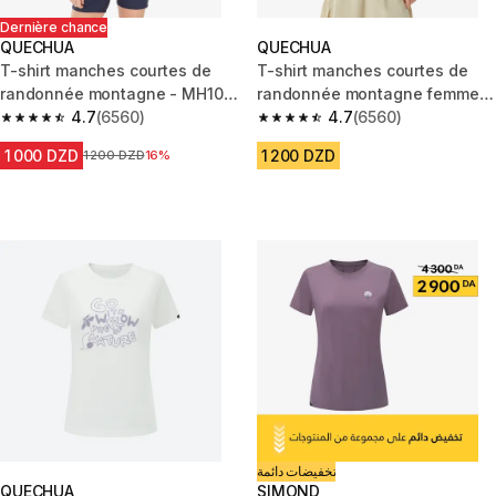
Dernière chance
QUECHUA
QUECHUA
T-shirt manches courtes de
T-shirt manches courtes de
randonnée montagne - MH100
randonnée montagne femme,
- Femme
4.7
(6560)
MH100 noir
4.7
(6560)
4.7 out of 5 stars from 6560 reviews
4.7 out of 5 stars from 6560 re
1 000 DZD
1 200 DZD
Prix avant la réduction
1 200 DZD
16%
تخفيضات دائمة
QUECHUA
SIMOND