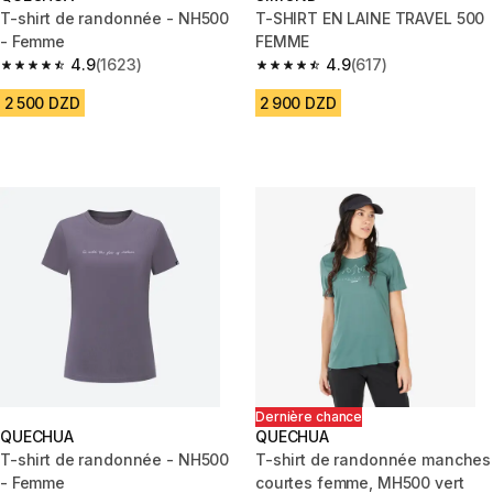
T-shirt de randonnée - NH500
T-SHIRT EN LAINE TRAVEL 500
- Femme
FEMME
4.9
(1623)
4.9
(617)
4.9 out of 5 stars from 1623 reviews
4.9 out of 5 stars from 617 rev
2 500 DZD
2 900 DZD
Dernière chance
QUECHUA
QUECHUA
T-shirt de randonnée - NH500
T-shirt de randonnée manches
- Femme
courtes femme, MH500 vert