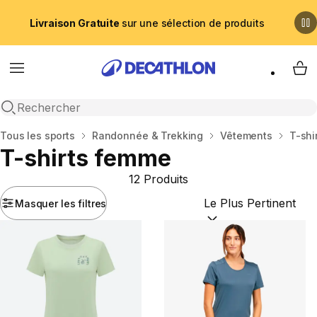
Livraison Gratuite
sur une sélection de produits
Menu
My 
Recherche ouverte
Accueil
Tous les sports
Randonnée & Trekking
Vêtements
T-shi
T-shirts femme
12 Produits
Masquer les filtres
Trier par :
(optional)