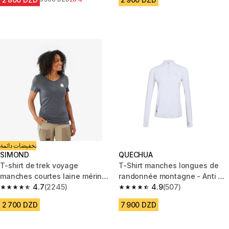
تخفيضات دائمة
SIMOND
QUECHUA
T-shirt de trek voyage
T-Shirt manches longues de
manches courtes laine mérinos
randonnée montagne - Anti UV
Femme - TRAVEL 500
4.7
(2245)
Femme
4.9
(507)
4.7 out of 5 stars from 2245 reviews
4.9 out of 5 stars from 507 rev
2 700 DZD
7 900 DZD