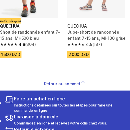
تخفيضات دائمة
QUECHUA
QUECHUA
Short de randonnée enfant 7-
Jupe-short de randonnée
15 ans, MH500 bleu
enfant 7-15 ans, MH100 grise
4.8
(304)
4.8
(187)
4.8 out of 5 stars from 304 reviews
4.8 out of 5 stars from 187 rev
1 500 DZD
2 000 DZD
Retour au sommet
Faire un achat en ligne
Instructions détaillées sur toutes les étapes pour faire une
commande en ligne
Livraison à domicile
Commandez en ligne et recevez votre colis chez vous.
Retour & échange