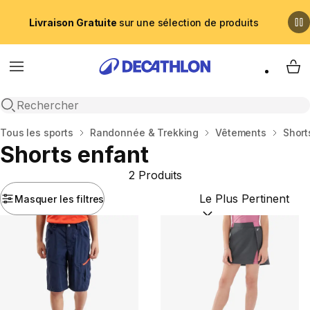
Livraison Gratuite
sur une sélection de produits
Menu
My 
Recherche ouverte
Accueil
Tous les sports
Randonnée & Trekking
Vêtements
Short
Shorts enfant
2 Produits
Masquer les filtres
Trier par :
(optional)