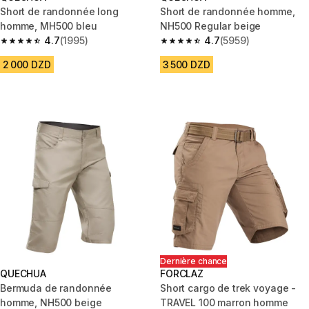
Short de randonnée long
Short de randonnée homme,
homme, MH500 bleu
NH500 Regular beige
4.7
(1995)
4.7
(5959)
4.7 out of 5 stars from 1995 reviews
4.7 out of 5 stars from 5959 re
2 000 DZD
3 500 DZD
Dernière chance
QUECHUA
FORCLAZ
Bermuda de randonnée
Short cargo de trek voyage -
homme, NH500 beige
TRAVEL 100 marron homme