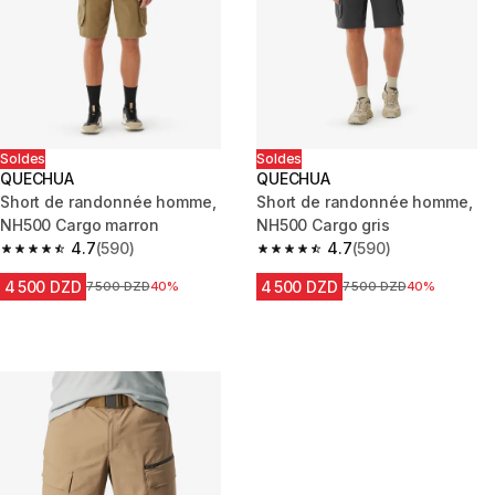
Soldes
Soldes
QUECHUA
QUECHUA
Short de randonnée homme,
Short de randonnée homme,
NH500 Cargo marron
NH500 Cargo gris
4.7
(590)
4.7
(590)
4.7 out of 5 stars from 590 reviews
4.7 out of 5 stars from 590 rev
4 500 DZD
4 500 DZD
Prix avant la réduction
7 500 DZD
40%
Prix avant la réduction
7 500 DZD
40%