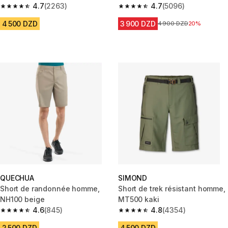
4.7
(2263)
4.7
(5096)
4.7 out of 5 stars from 2263 reviews
4.7 out of 5 stars from 5096 re
4 500 DZD
3 900 DZD
Prix avant la réduction
4 900 DZD
20%
QUECHUA
SIMOND
Short de randonnée homme,
Short de trek résistant homme,
NH100 beige
MT500 kaki
4.6
(845)
4.8
(4354)
4.6 out of 5 stars from 845 reviews
4.8 out of 5 stars from 4354 r
2 500 DZD
4 500 DZD