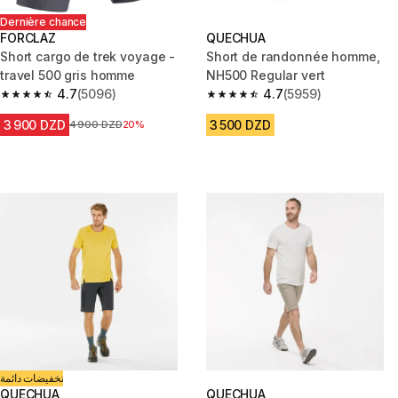
Dernière chance
FORCLAZ
QUECHUA
Short cargo de trek voyage -
Short de randonnée homme,
travel 500 gris homme
NH500 Regular vert
4.7
(5096)
4.7
(5959)
4.7 out of 5 stars from 5096 reviews
4.7 out of 5 stars from 5959 re
3 900 DZD
3 500 DZD
Prix avant la réduction
4 900 DZD
20%
تخفيضات دائمة
QUECHUA
QUECHUA