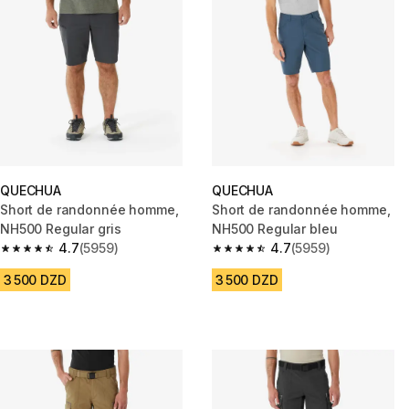
QUECHUA
QUECHUA
Short de randonnée homme,
Short de randonnée homme,
NH500 Regular gris
NH500 Regular bleu
4.7
(5959)
4.7
(5959)
4.7 out of 5 stars from 5959 reviews
4.7 out of 5 stars from 5959 re
3 500 DZD
3 500 DZD