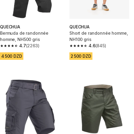
QUECHUA
QUECHUA
Bermuda de randonnée
Short de randonnée homme,
homme, NH500 gris
NH100 gris
4.7
(2263)
4.6
(845)
4.7 out of 5 stars from 2263 reviews
4.6 out of 5 stars from 845 rev
4 500 DZD
2 500 DZD