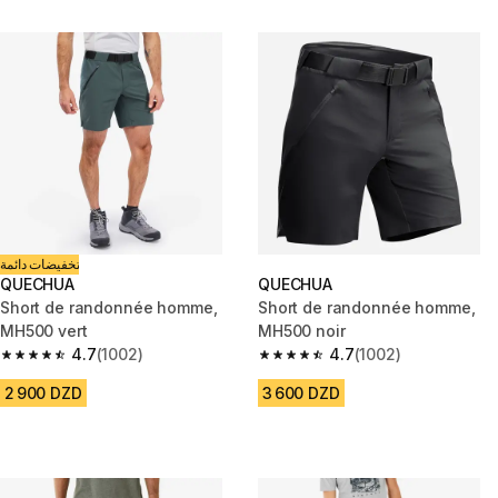
تخفيضات دائمة
QUECHUA
QUECHUA
Short de randonnée homme,
Short de randonnée homme,
MH500 vert
MH500 noir
4.7
(1002)
4.7
(1002)
4.7 out of 5 stars from 1002 reviews
4.7 out of 5 stars from 1002 re
2 900 DZD
3 600 DZD