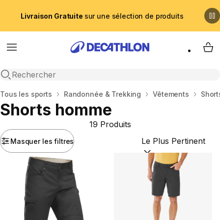
Livraison Gratuite
sur une sélection de produits
Menu
My 
Recherche ouverte
Accueil
Tous les sports
Randonnée & Trekking
Vêtements
Short
Shorts homme
19 Produits
Masquer les filtres
Trier par :
(optional)