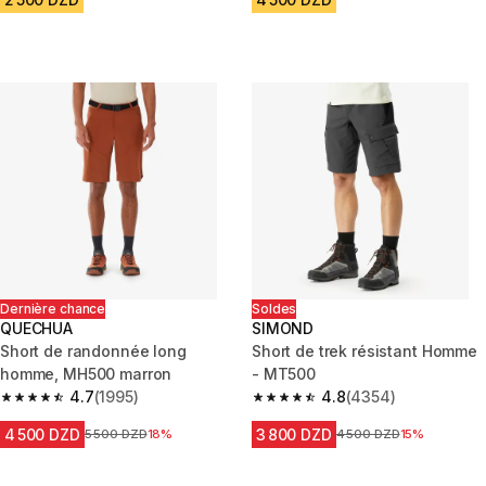
Dernière chance
Soldes
QUECHUA
SIMOND
Short de randonnée long
Short de trek résistant Homme
homme, MH500 marron
- MT500
4.7
(1995)
4.8
(4354)
4.7 out of 5 stars from 1995 reviews
4.8 out of 5 stars from 4354 r
4 500 DZD
3 800 DZD
Prix avant la réduction
5 500 DZD
18%
Prix avant la réduction
4 500 DZD
15%