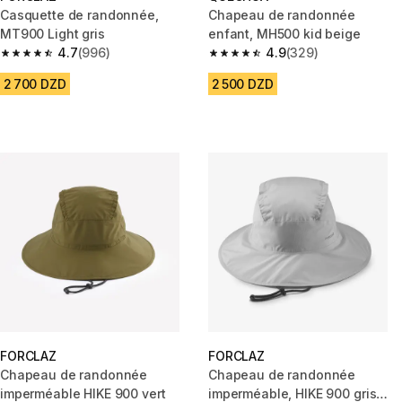
Casquette de randonnée,
Chapeau de randonnée
MT900 Light gris
enfant, MH500 kid beige
4.7
(996)
4.9
(329)
4.7 out of 5 stars from 996 reviews
4.9 out of 5 stars from 329 rev
2 700 DZD
2 500 DZD
FORCLAZ
FORCLAZ
Chapeau de randonnée
Chapeau de randonnée
imperméable HIKE 900 vert
imperméable, HIKE 900 gris