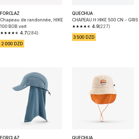
FORCLAZ
QUECHUA
Chapeau de randonnée, HIKE
CHAPEAU H HIKE 500 CN - GRIS
100 BOB vert
4.9
(227)
4.9 out of 5 stars from 227 rev
4.7
(284)
4.7 out of 5 stars from 284 reviews
3 500 DZD
2 000 DZD
FORCLAZ
QUECHUA