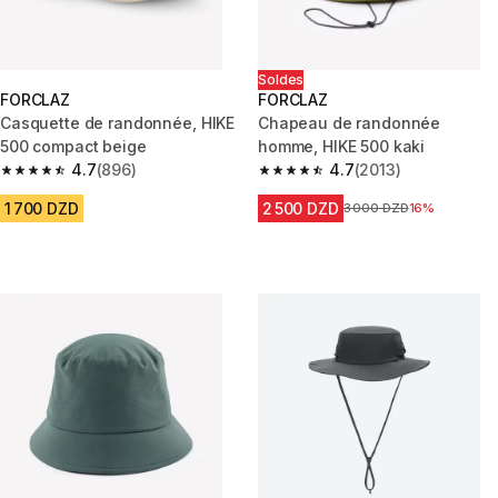
Soldes
FORCLAZ
FORCLAZ
Casquette de randonnée, HIKE
Chapeau de randonnée
500 compact beige
homme, HIKE 500 kaki
4.7
(896)
4.7
(2013)
4.7 out of 5 stars from 896 reviews
4.7 out of 5 stars from 2013 re
1 700 DZD
2 500 DZD
Prix avant la réduction
3 000 DZD
16%