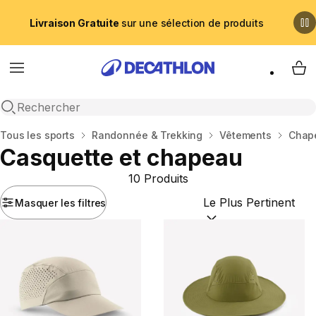
Livraison Gratuite
sur une sélection de produits
Menu
My 
Recherche ouverte
Accueil
Tous les sports
Randonnée & Trekking
Vêtements
Chape
Casquette et chapeau
10 Produits
Masquer les filtres
Trier par :
(optional)