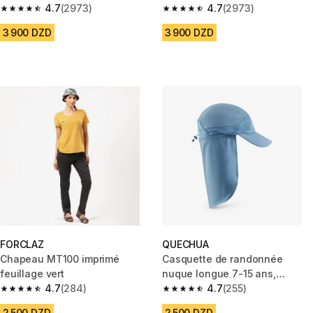
4.7
(2973)
clair
4.7
(2973)
4.7 out of 5 stars from 2973 reviews
4.7 out of 5 stars from 2973 re
3 900 DZD
3 900 DZD
FORCLAZ
QUECHUA
Chapeau MT100 imprimé
Casquette de randonnée
feuillage vert
nuque longue 7-15 ans,
4.7
(284)
MH900 bleue
4.7
(255)
4.7 out of 5 stars from 284 reviews
4.7 out of 5 stars from 255 rev
2 500 DZD
2 500 DZD