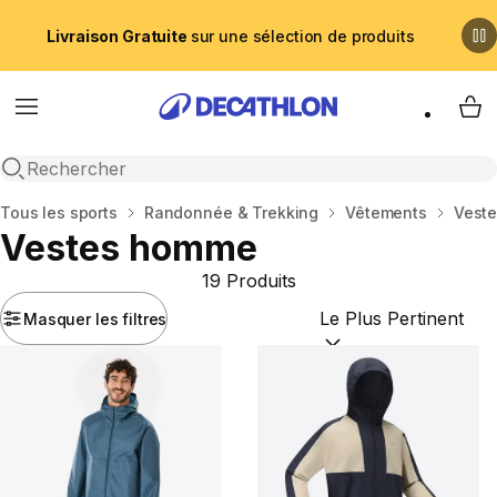
Livraison Gratuite
sur une sélection de produits
Menu
My 
Recherche ouverte
Accueil
Tous les sports
Randonnée & Trekking
Vêtements
Vest
Vestes homme
19 Produits
Masquer les filtres
Trier par :
(optional)