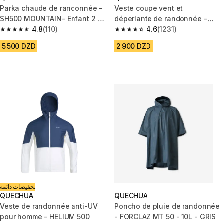
Parka chaude de randonnée -
Veste coupe vent et
SH500 MOUNTAIN- Enfant 2 -
déperlante de randonnée -
6 ans
4.8
(110)
Raincut Full Zip - Homme
4.6
(1231)
4.8 out of 5 stars from 110 reviews
4.6 out of 5 stars from 1231 re
5 500 DZD
2 900 DZD
تخفيضات دائمة
QUECHUA
QUECHUA
Veste de randonnée anti-UV
Poncho de pluie de randonnée
pour homme - HELIUM 500
- FORCLAZ MT 50 - 10L - GRIS