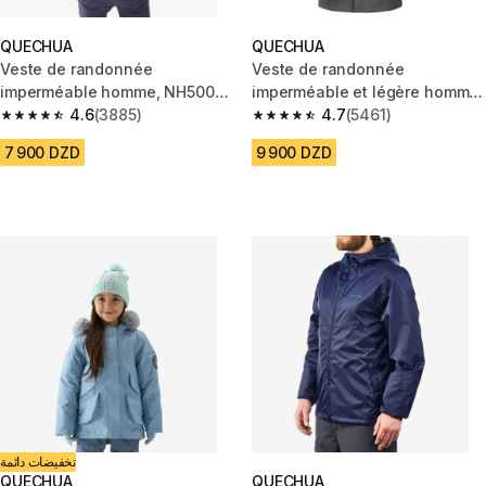
QUECHUA
QUECHUA
Veste de randonnée
Veste de randonnée
imperméable homme, NH500
imperméable et légère homme,
vert
4.6
(3885)
MH100 gris
4.7
(5461)
4.6 out of 5 stars from 3885 reviews
4.7 out of 5 stars from 5461 re
7 900 DZD
9 900 DZD
تخفيضات دائمة
QUECHUA
QUECHUA