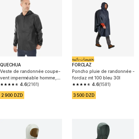
تخفيضات دائمة
QUECHUA
FORCLAZ
Veste de randonnée coupe-
Poncho pluie de randonnée -
vent imperméable homme,
forclaz mt 100 bleu 30l
Raincut 1/2 Zip noir
4.6
(2161)
4.6
(1581)
4.6 out of 5 stars from 2161 reviews
4.6 out of 5 stars from 1581 rev
2 900 DZD
3 500 DZD