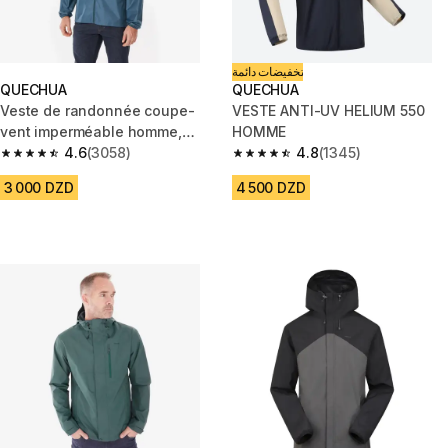
تخفيضات دائمة
QUECHUA
QUECHUA
Veste de randonnée coupe-
VESTE ANTI-UV HELIUM 550
vent imperméable homme,
HOMME
Raincut Full Zip bleu
4.6
(3058)
4.8
(1345)
4.6 out of 5 stars from 3058 reviews
4.8 out of 5 stars from 1345 re
3 000 DZD
4 500 DZD