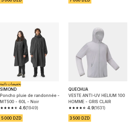
تخفيضات دائمة
SIMOND
QUECHUA
Poncho pluie de randonnée -
VESTE ANTI-UV HELIUM 100
MT500 - 60L - Noir
HOMME - GRIS CLAIR
4.6
(1949)
4.9
(1631)
4.6 out of 5 stars from 1949 reviews
4.9 out of 5 stars from 1631 re
5 000 DZD
3 500 DZD