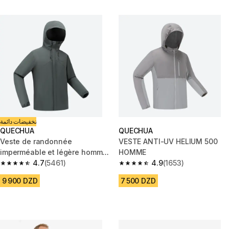
تخفيضات دائمة
QUECHUA
QUECHUA
Veste de randonnée
VESTE ANTI-UV HELIUM 500
imperméable et légère homme,
HOMME
MH100 vert
4.7
(5461)
4.9
(1653)
4.7 out of 5 stars from 5461 reviews
4.9 out of 5 stars from 1653 re
9 900 DZD
7 500 DZD