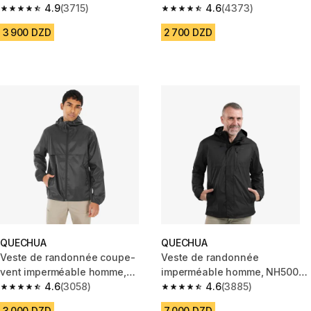
4.9
(3715)
4.6
(4373)
4.9 out of 5 stars from 3715 reviews
4.6 out of 5 stars from 4373 r
3 900 DZD
2 700 DZD
QUECHUA
QUECHUA
Veste de randonnée coupe-
Veste de randonnée
vent imperméable homme,
imperméable homme, NH500
Raincut Full Zip noir
4.6
(3058)
noir
4.6
(3885)
4.6 out of 5 stars from 3058 reviews
4.6 out of 5 stars from 3885 re
3 000 DZD
7 000 DZD