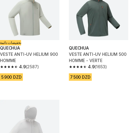
تخفيضات دائمة
QUECHUA
QUECHUA
VESTE ANTI-UV HELIUM 900
VESTE ANTI-UV HELIUM 500
HOMME
HOMME - VERTE
4.9
(2587)
4.9
(1653)
4.9 out of 5 stars from 2587 reviews
4.9 out of 5 stars from 1653 re
5 900 DZD
7 500 DZD