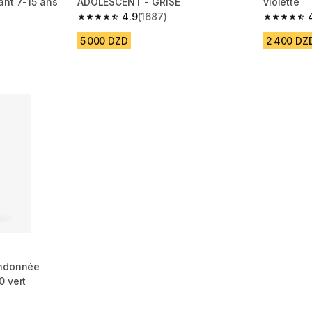
ant 7-15 ans
ADOLESCENT - GRISE
violette
4.9
(1687)
m 618 reviews
4.9 out of 5 stars from 1687 reviews
4.9 out of
5 000 DZD
2 400 DZ
andonnée
0 vert
m 660 reviews