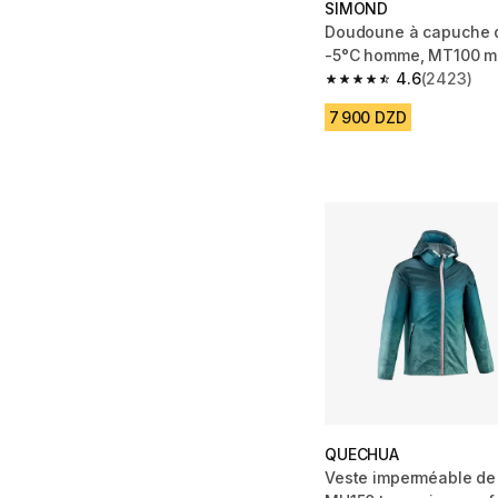
SIMOND
Doudoune à capuche 
-5°C homme, MT100 m
4.6
(2423)
4.6 out of 5 stars fro
7 900 DZD
QUECHUA
Veste imperméable de