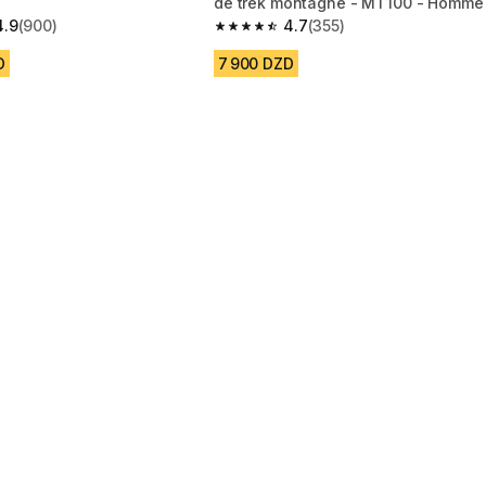
de trek montagne - MT100 - Homme
4.9
(900)
4.7
(355)
 5 stars from 900 reviews
4.7 out of 5 stars from 355 reviews
D
7 900 DZD