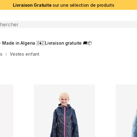
Livraison Gratuite
sur une sélection de produits
che ouverte
Made in Algeria 🇩🇿
Livraison gratuite 🚚📦
es
Vestes enfant