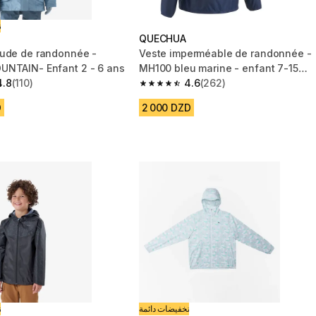
ت
QUECHUA
ude de randonnée -
Veste imperméable de randonnée -
NTAIN- Enfant 2 - 6 ans
MH100 bleu marine - enfant 7-15
4.8
(110)
ans
4.6
(262)
 5 stars from 110 reviews
4.6 out of 5 stars from 262 reviews
D
2 000 DZD
تخفيضات دائمة
ت