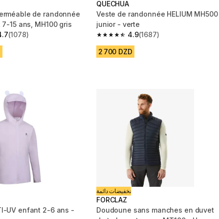
QUECHUA
perméable de randonnée
Veste de randonnée HELIUM MH500
 7-15 ans, MH100 gris
junior - verte
4.7
(1078)
4.9
(1687)
 5 stars from 1078 reviews
4.9 out of 5 stars from 1687 reviews
D
2 700 DZD
تخفيضات دائمة
FORCLAZ
I-UV enfant 2-6 ans -
Doudoune sans manches en duvet