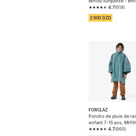
MH150 turquoise - enf
4.7
(618)
4.7 out of 5 stars fro
2 900 DZD
FORCLAZ
Poncho de pluie de r
enfant 7-15 ans, MH10
4.7
(660)
4.7 out of 5 stars fro