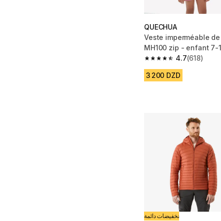
QUECHUA
Veste imperméable de
MH100 zip - enfant 7-
4.7
(618)
4.7 out of 5 stars fro
3 200 DZD
تخفيضات دائمة