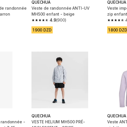
QUECHUA
QUECHUA
de randonnée
Veste de randonnée ANTI-UV
Veste im
arron
MH500 enfant - beige
zip enfant
4.9
(900)
m 2423 reviews
4.9 out of 5 stars from 900 reviews
4.7 out of
1 900 DZD
1 800 DZ
QUECHUA
QUECHUA
 randonnée -
VESTE HELIUM MH500 PRÉ-
Veste ANT