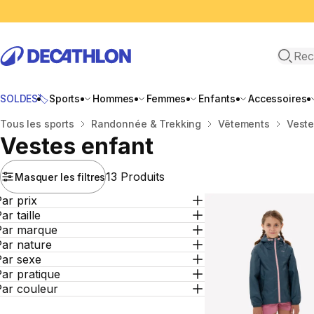
Recher
SOLDES🏷️
Sports
Hommes
Femmes
Enfants
Accessoires
Accueil
Tous les sports
Randonnée & Trekking
Vêtements
Vest
Vestes enfant
13 Produits
Masquer les filtres
ar prix
ar taille
Par marque
Par nature
Par sexe
ar pratique
Par couleur